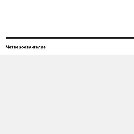
Четвероевангелие