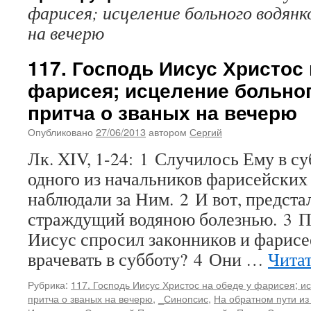
фарисея; исцеление больного водянк
на вечерю
117. Господь Иисус Христос 
фарисея; исцеление больног
притча о званых на вечерю
Опубликовано
27/06/2013
автором
Сергий
Лк. XIV, 1-24: 1 Случилось Ему в с
одного из начальников фарисейских 
наблюдали за Ним. 2 И вот, предста
страждущий водяною болезнью. 3 П
Иисус спросил законников и фарисе
врачевать в субботу? 4 Они …
Чита
Рубрика:
117. Господь Иисус Христос на обеде у фарисея; и
притча о званых на вечерю
,
_Синопсис
,
На обратном пути из