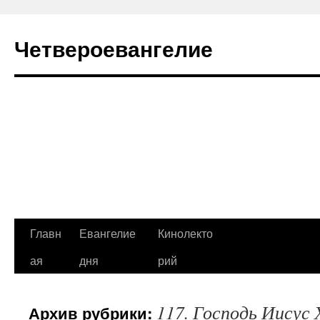
Четвероевангелие
Перейти
Главн
Евангелие
Кинолекто
к
ая
дня
рий
содержимому
117. Господь Иисус 
Архив рубрики: