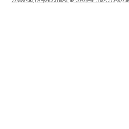
Иерусалим
,
От третьей Пасхи до четвертой - Пасхи Страдан