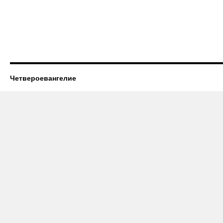
Четвероевангелие