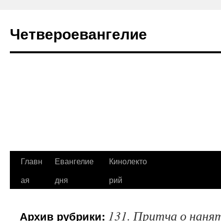
Четвероевангелие
Перейти
Главн
Евангелие
Кинолекто
к
ая
дня
рий
содержимому
131. Притча о наня
Архив рубрики: