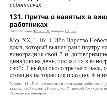
работниках
131. Притча о нанятых в ви
работниках
Опубликовано
04/07/2013
автором
Сергий
Мф. XX, 1-16: 1 Ибо Царство Небес
дома, который вышел рано поутру на
виноградник свой 2 и, договоривши
динарию на день, послал их в виног
свой; 3 выйдя около третьего часа, 
стоящих на торжище праздно, 4 и 
Рубрика:
131. Притча о нанятых в виноградник работниках
,
_
заиорданской страны в Иерусалим
,
От третьей Пасхи до чет
Оставить комментарий