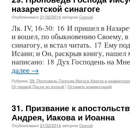
назаретской синагоге
Опубликовано
21/02/2014
автором
Сергий
Лк. IV, 16-30: 16 И пришел в Назаре
и вошел, по обыкновению Своему, в 
синагогу, и встал читать. 17 Ему по
Исаии; и Он, раскрыв книгу, нашел 
написано: 18 Дух Господень на Мн
далее
→
Рубрика:
29. Проповедь Господа Иисуса Христа в назаретско
От первой Пасхи до второй
|
Оставить комментарий
31. Призвание к апостольств
Андрея, Иакова и Иоанна
Опубликовано
21/02/2014
автором
Сергий