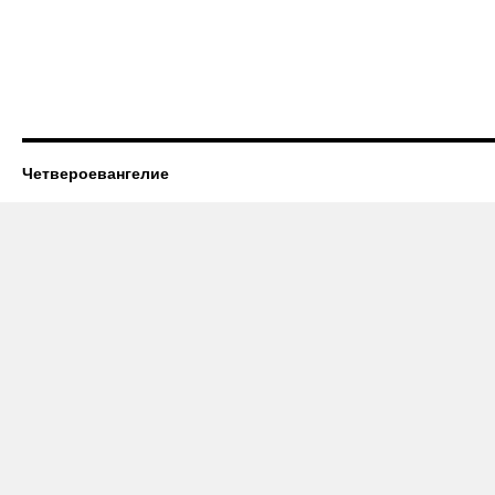
Четвероевангелие