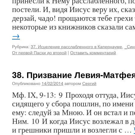
принесли к Нему расслабленного, п
постели. И, видя Иисус веру их, ска
дерзай, чадо! прощаются тебе грехи
некоторые из книжников сказали с
→
Рубрика:
37. Исцеление расслабленного в Капернауме
,
_Син
От первой Пасхи до второй
|
Оставить комментарий
38. Призвание Левия-Матфея
Опубликовано
14/02/2014
автором
Сергий
Мф. IX, 9-13: 9 Проходя оттуда, Иис
сидящего у сбора пошлин, по имени
ему: следуй за Мною. И он встал и п
Ним. 10 И когда Иисус возлежал в 
и грешники пришли и возлегли с …