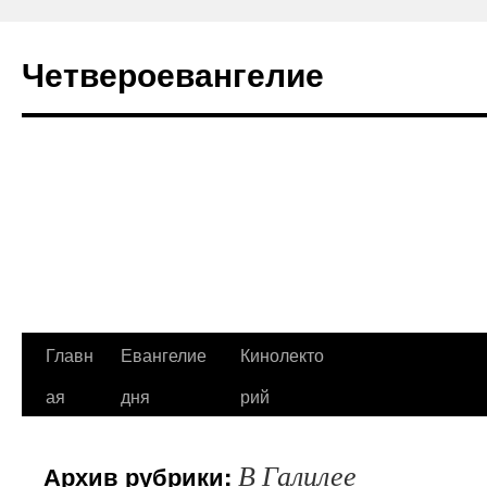
Четвероевангелие
Перейти
Главн
Евангелие
Кинолекто
к
ая
дня
рий
содержимому
В Галилее
Архив рубрики: