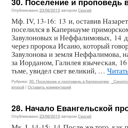
30. Поселение и проповедь 
Опубликовано
23/06/2013
автором
Сергий
Мф. IV, 13-16: 13 и, оставив Назаре
поселился в Капернауме приморском
Завулоновых и Неффалимовых, 14 да
через пророка Исаию, который говор
Завулонова и земля Неффалимова, н
за Иорданом, Галилея языческая, 16
тьме, увидел свет великий, …
Читат
Рубрика:
30. Поселение и проповедь в Капернауме
,
_Синопс
второй
|
Оставить комментарий
28. Начало Евангельской пр
Опубликовано
23/06/2013
автором
Сергий
Мк. I, 14-15: 14 После же того, как