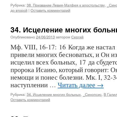
Рубрика:
38. Призвание Левия-Матфея к апостольству
,
_Син
до второй
|
Оставить комментарий
34. Исцеление многих боль
Опубликовано
24/06/2013
автором
Сергий
Мф. VIII, 16-17: 16 Когда же настал
привели многих бесноватых, и Он из
исцелил всех больных, 17 да сбудет
пророка Исаию, который говорит: О
немощи и понес болезни. Мк. I, 32-
наступлении …
Читать далее
→
Рубрика:
34. Исцеление многих больных
,
_Синопсис
,
В Гали
Оставить комментарий