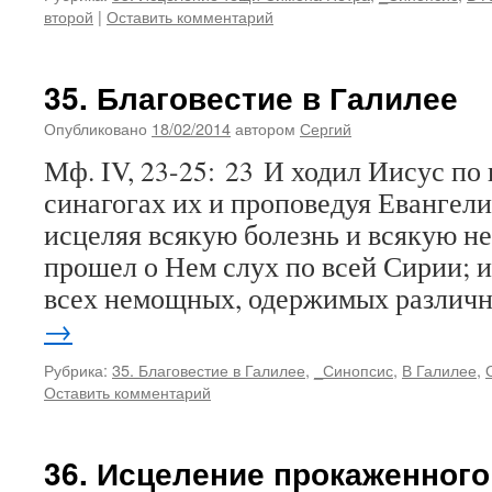
второй
|
Оставить комментарий
35. Благовестие в Галилее
Опубликовано
18/02/2014
автором
Сергий
Мф. IV, 23-25: 23 И ходил Иисус по 
синагогах их и проповедуя Евангели
исцеляя всякую болезнь и всякую н
прошел о Нем слух по всей Сирии; 
всех немощных, одержимых разли
→
Рубрика:
35. Благовестие в Галилее
,
_Синопсис
,
В Галилее
,
Оставить комментарий
36. Исцеление прокаженного