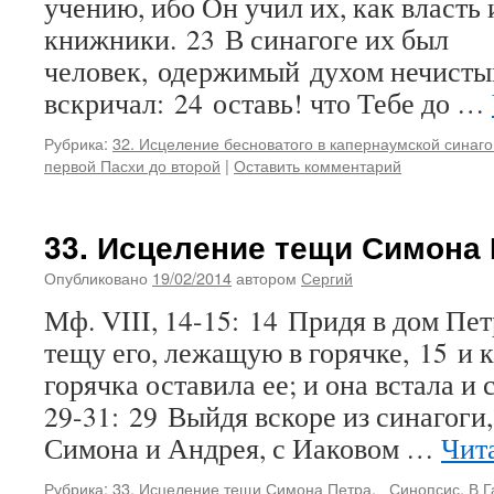
учению, ибо Он учил их, как власть
книжники. 23 В синагоге их был
человек, одержимый духом нечисты
вскричал: 24 оставь! что Тебе до …
Рубрика:
32. Исцеление бесноватого в капернаумской синаго
первой Пасхи до второй
|
Оставить комментарий
33. Исцеление тещи Симона
Опубликовано
19/02/2014
автором
Сергий
Мф. VIII, 14-15: 14 Придя в дом Пе
тещу его, лежащую в горячке, 15 и к
горячка оставила ее; и она встала и
29-31: 29 Выйдя вскоре из синагоги
Симона и Андрея, с Иаковом …
Чит
Рубрика:
33. Исцеление тещи Симона Петра
,
_Синопсис
,
В Г