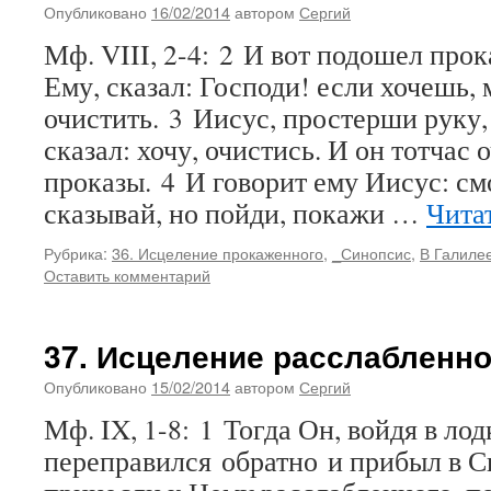
Опубликовано
16/02/2014
автором
Сергий
Мф. VIII, 2-4: 2 И вот подошел про
Ему, сказал: Господи! если хочешь,
очистить. 3 Иисус, простерши руку,
сказал: хочу, очистись. И он тотчас 
проказы. 4 И говорит ему Иисус: см
сказывай, но пойди, покажи …
Чита
Рубрика:
36. Исцеление прокаженного
,
_Синопсис
,
В Галиле
Оставить комментарий
37. Исцеление расслабленно
Опубликовано
15/02/2014
автором
Сергий
Мф. IX, 1-8: 1 Тогда Он, войдя в лод
переправился обратно и прибыл в Св