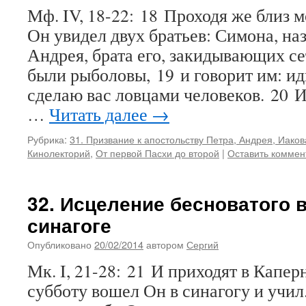
Мф. IV, 18-22: 18 Проходя же близ 
Он увидел двух братьев: Симона, на
Андрея, брата его, закидывающих се
были рыболовы, 19 и говорит им: ид
сделаю вас ловцами человеков. 20 И
…
Читать далее
→
Рубрика:
31. Призвание к апостольству Петра, Андрея, Иако
Кинолекторий
,
От первой Пасхи до второй
|
Оставить коммен
32. Исцеление бесноватого 
синагоге
Опубликовано
20/02/2014
автором
Сергий
Мк. I, 21-28: 21 И приходят в Каперн
субботу вошел Он в синагогу и учил