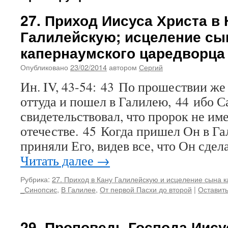
27. Приход Иисуса Христа в 
Галилейскую; исцеление сы
капернаумского царедворца
Опубликовано
23/02/2014
автором
Сергий
Ин. IV, 43-54: 43 По прошествии ж
оттуда и пошел в Галилею, 44 ибо 
свидетельствовал, что пророк не име
отечестве. 45 Когда пришел Он в Га
приняли Его, видев все, что Он сде
Читать далее
→
Рубрика:
27. Приход в Кану Галилейскую и исцеление сына 
_Синопсис
,
В Галилее
,
От первой Пасхи до второй
|
Оставит
29. Проповедь Господа Иису