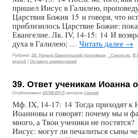
пришел Иисус в Галилею, проповед
Царствия Божия 15 и говоря, что ис
приблизилось Царствие Божие: пока
Евангелие. Лк. IV, 14-15: 14 И возв
духа в Галилею; …
Читать далее
→
Рубрика:
28. Начало Евангельской проповеди
,
_Синопсис
,
В 
второй
|
Оставить комментарий
39. Ответ ученикам Иоанна о
Опубликовано
20/06/2013
автором
Сергий
Мф. IX, 14-17: 14 Тогда приходят к
Иоанновы и говорят: почему мы и ф
много, а Твои ученики не постятся?
Иисус: могут ли печалиться сыны че