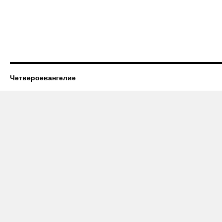
Четвероевангелие