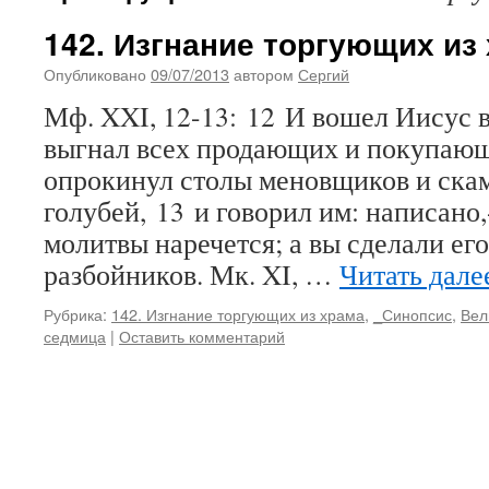
142. Изгнание торгующих из
Опубликовано
09/07/2013
автором
Сергий
Мф. XXI, 12-13: 12 И вошел Иисус 
выгнал всех продающих и покупающ
опрокинул столы меновщиков и ск
голубей, 13 и говорил им: написано
молитвы наречется; а вы сделали ег
разбойников. Мк. XI, …
Читать дал
Рубрика:
142. Изгнание торгующих из храма
,
_Синопсис
,
Вел
седмица
|
Оставить комментарий