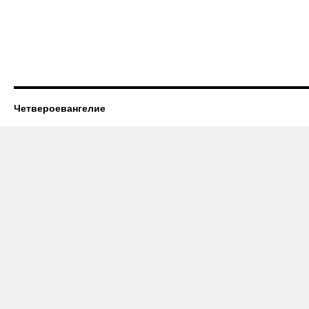
Четвероевангелие