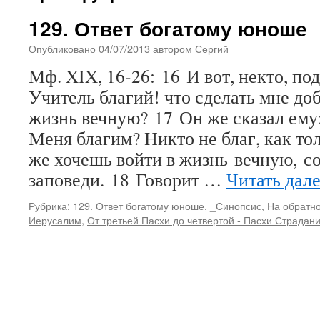
129. Ответ богатому юноше
Опубликовано
04/07/2013
автором
Сергий
Мф. XIX, 16-26: 16 И вот, некто, по
Учитель благий! что сделать мне до
жизнь вечную? 17 Он же сказал ему
Меня благим? Никто не благ, как то
же хочешь войти в жизнь вечную, с
заповеди. 18 Говорит …
Читать дал
Рубрика:
129. Ответ богатому юноше
,
_Синопсис
,
На обратно
Иерусалим
,
От третьей Пасхи до четвертой - Пасхи Страдан