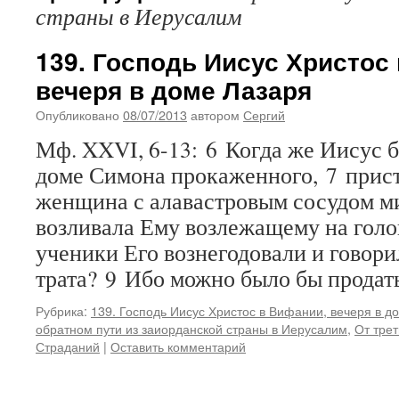
страны в Иерусалим
139. Господь Иисус Христос
вечеря в доме Лазаря
Опубликовано
08/07/2013
автором
Сергий
Мф. XXVI, 6-13: 6 Когда же Иисус б
доме Симона прокаженного, 7 прис
женщина с алавастровым сосудом ми
возливала Ему возлежащему на голов
ученики Его вознегодовали и говори
трата? 9 Ибо можно было бы прода
Рубрика:
139. Господь Иисус Христос в Вифании, вечеря в д
обратном пути из заиорданской страны в Иерусалим
,
От трет
Страданий
|
Оставить комментарий