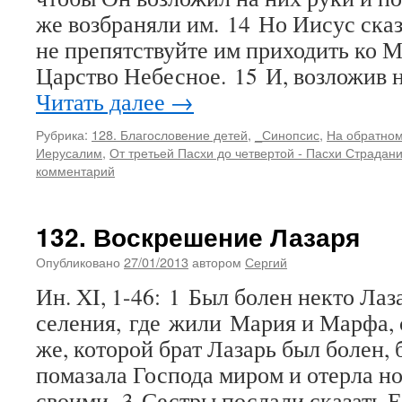
же возбраняли им. 14 Но Иисус сказ
не препятствуйте им приходить ко М
Царство Небесное. 15 И, возложив 
Читать далее
→
Рубрика:
128. Благословение детей
,
_Синопсис
,
На обратном
Иерусалим
,
От третьей Пасхи до четвертой - Пасхи Страдан
комментарий
132. Воскрешение Лазаря
Опубликовано
27/01/2013
автором
Сергий
Ин. XI, 1-46: 1 Был болен некто Лаз
селения, где жили Мария и Марфа, 
же, которой брат Лазарь был болен, 
помазала Господа миром и отерла н
своими. 3 Сестры послали сказать Е