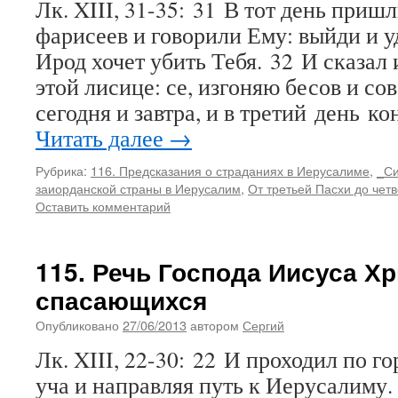
Лк. XIII, 31-35: 31 В тот день приш
фарисеев и говорили Ему: выйди и у
Ирод хочет убить Тебя. 32 И сказал 
этой лисице: се, изгоняю бесов и с
сегодня и завтра, и в третий день к
Читать далее
→
Рубрика:
116. Предсказания о страданиях в Иерусалиме
,
_Си
заиорданской страны в Иерусалим
,
От третьей Пасхи до чет
Оставить комментарий
115. Речь Господа Иисуса Хр
спасающихся
Опубликовано
27/06/2013
автором
Сергий
Лк. XIII, 22-30: 22 И проходил по г
уча и направляя путь к Иерусалиму.