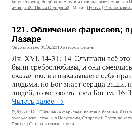
Кинолекторий
,
На обратном пути из заиорданской страны в 
четвертой - Пасхи Страданий
|
Метки:
Притчи
|
Оставить ком
121. Обличение фарисеев; пр
Лазаре
Опубликовано
05/02/2013
автором
Сергий
Лк. XVI, 14-31: 14 Слышали всё это
были сребролюбивы, и они смеялись
сказал им: вы выказываете себя пра
людьми, но Бог знает сердца ваши, и
людей, то мерзость пред Богом. 16 
Читать далее
→
Рубрика:
121. Обличение фарисеев; притча о богаче и Лазар
заиорданской страны в Иерусалим
,
От третьей Пасхи до чет
Притчи
|
Оставить комментарий