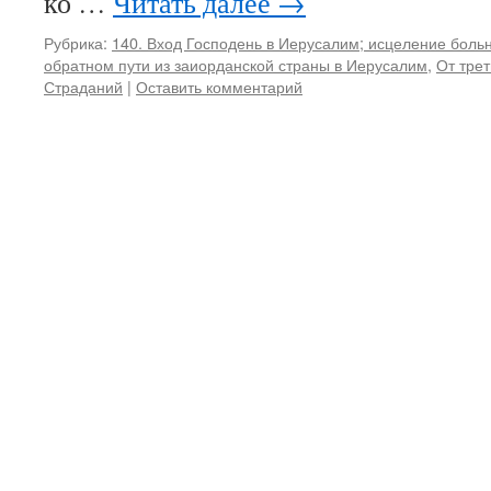
ко …
Читать далее
→
Рубрика:
140. Вход Господень в Иерусалим; исцеление боль
обратном пути из заиорданской страны в Иерусалим
,
От трет
Страданий
|
Оставить комментарий