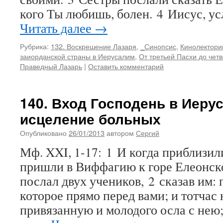
кого Ты любишь, болен. 4 Иисус, у
Читать далее
→
Рубрика:
132. Воскрешение Лазаря
,
_Синопсис
,
Кинолектори
заиорданской страны в Иерусалим
,
От третьей Пасхи до чет
Праведный Лазарь
|
Оставить комментарий
140. Вход Господень в Иеру
исцеление больных
Опубликовано
26/01/2013
автором
Сергий
Мф. XXI, 1-17: 1 И когда приблизил
пришли в Виффагию к горе Елеонско
послал двух учеников, 2 сказав им: 
которое прямо перед вами; и тотчас
привязанную и молодого осла с нею;