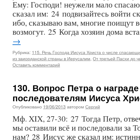
Ему: Господи! неужели мало спаса
сказал им: 24 подвизайтесь войти ск
ибо, сказываю вам, многие поищут в
возмогут. 25 Когда хозяин дома вс
→
Рубрика:
115. Речь Господа Иисуса Христа о числе спасающ
из заиорданской страны в Иерусалим
,
От третьей Пасхи до ч
Оставить комментарий
130. Вопрос Петра о награде
последователям Иисуса Хри
Опубликовано
19/06/2013
автором
Сергий
Мф. XIX, 27-30: 27 Тогда Петр, отвеч
мы оставили всё и последовали за Т
нам? 28 Иисус же сказал им: истинн