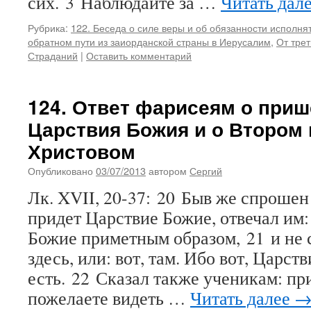
сих. 3 Наблюдайте за …
Читать дал
Рубрика:
122. Беседа о силе веры и об обязанности исполня
обратном пути из заиорданской страны в Иерусалим
,
От трет
Страданий
|
Оставить комментарий
124. Ответ фарисеям о при
Царствия Божия и о Втором
Христовом
Опубликовано
03/07/2013
автором
Сергий
Лк. XVII, 20-37: 20 Быв же спрошен
придет Царствие Божие, отвечал им:
Божие приметным образом, 21 и не с
здесь, или: вот, там. Ибо вот, Царст
есть. 22 Сказал также ученикам: при
пожелаете видеть …
Читать далее