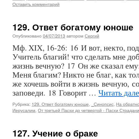
Оставить комментарий
129. Ответ богатому юноше
Опубликовано
04/07/2013
автором
Сергий
Мф. XIX, 16-26: 16 И вот, некто, по
Учитель благий! что сделать мне до
жизнь вечную? 17 Он же сказал ему
Меня благим? Никто не благ, как то
же хочешь войти в жизнь вечную, с
заповеди. 18 Говорит …
Читать дал
Рубрика:
129. Ответ богатому юноше
,
_Синопсис
,
На обратно
Иерусалим
,
От третьей Пасхи до четвертой - Пасхи Страдан
127. Учение о браке