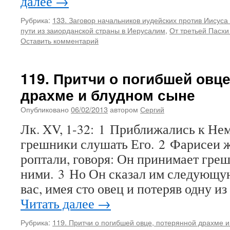
далее
→
Рубрика:
133. Заговор начальников иудейских против Иисуса
пути из заиорданской страны в Иерусалим
,
От третьей Пасхи
Оставить комментарий
119. Притчи о погибшей овце
драхме и блудном сыне
Опубликовано
06/02/2013
автором
Сергий
Лк. XV, 1-32: 1 Приближались к Нем
грешники слушать Его. 2 Фарисеи 
роптали, говоря: Он принимает греш
ними. 3 Но Он сказал им следующую
вас, имея сто овец и потеряв одну из
Читать далее
→
Рубрика:
119. Притчи о погибшей овце, потерянной драхме 