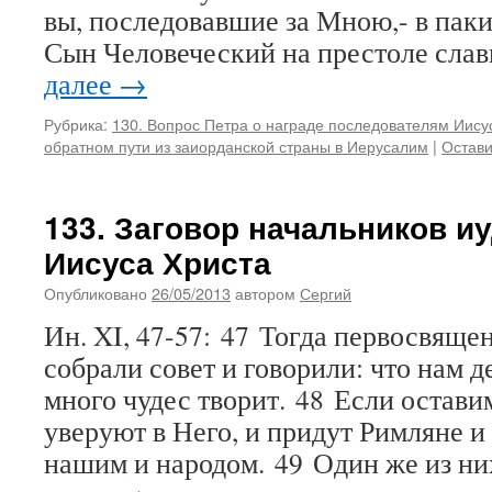
вы, последовавшие за Мною,- в паки
Сын Человеческий на престоле сла
далее
→
Рубрика:
130. Вопрос Петра о награде последователям Иису
обратном пути из заиорданской страны в Иерусалим
|
Остави
133. Заговор начальников и
Иисуса Христа
Опубликовано
26/05/2013
автором
Сергий
Ин. XI, 47-57: 47 Тогда первосвяще
собрали совет и говорили: что нам д
много чудес творит. 48 Если оставим
уверуют в Него, и придут Римляне и
нашим и народом. 49 Один же из ни