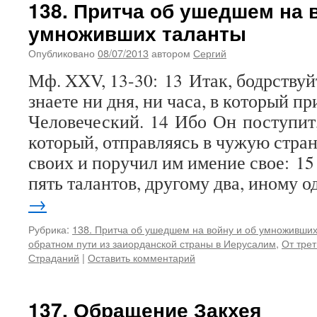
138. Притча об ушедшем на 
умноживших таланты
Опубликовано
08/07/2013
автором
Сергий
Мф. XXV, 13-30: 13 Итак, бодрствуй
знаете ни дня, ни часа, в который п
Человеческий. 14 Ибо Он поступит,
который, отправляясь в чужую стран
своих и поручил им имение свое: 15
пять талантов, другому два, иному 
→
Рубрика:
138. Притча об ушедшем на войну и об умноживши
обратном пути из заиорданской страны в Иерусалим
,
От трет
Страданий
|
Оставить комментарий
137. Обращение Закхея