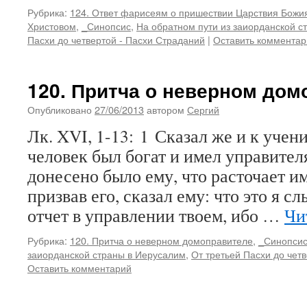
Рубрика:
124. Ответ фарисеям о пришествии Царствия Божи
Христовом
,
_Синопсис
,
На обратном пути из заиорданской с
Пасхи до четвертой - Пасхи Страданий
|
Оставить комментар
120. Притча о неверном дом
Опубликовано
27/06/2013
автором
Сергий
Лк. XVI, 1-13: 1 Сказал же и к уче
человек был богат и имел управителя
донесено было ему, что расточает им
призвав его, сказал ему: что это я с
отчет в управлении твоем, ибо …
Чи
Рубрика:
120. Притча о неверном домоправителе
,
_Синопси
заиорданской страны в Иерусалим
,
От третьей Пасхи до чет
Оставить комментарий