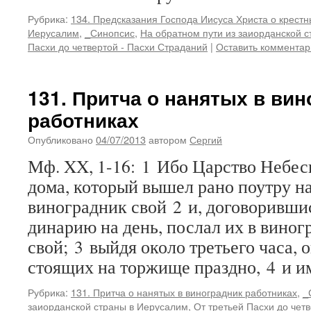
Рубрика:
134. Предсказания Господа Иисуса Христа о крестн
Иерусалим
,
_Синопсис
,
На обратном пути из заиорданской 
Пасхи до четвертой - Пасхи Страданий
|
Оставить комментар
131. Притча о нанятых в ви
работниках
Опубликовано
04/07/2013
автором
Сергий
Мф. XX, 1-16: 1 Ибо Царство Небес
дома, который вышел рано поутру на
виноградник свой 2 и, договоривши
динарию на день, послал их в виног
свой; 3 выйдя около третьего часа, 
стоящих на торжище праздно, 4 и 
Рубрика:
131. Притча о нанятых в виноградник работниках
,
_
заиорданской страны в Иерусалим
,
От третьей Пасхи до чет