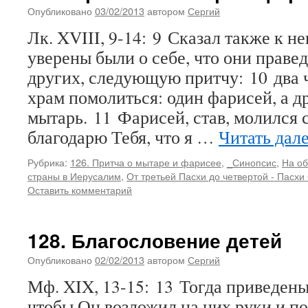
Опубликовано
03/02/2013
автором
Сергий
Лк. XVIII, 9-14: 9 Сказал также к н
уверены были о себе, что они праве
других, следующую притчу: 10 два 
храм помолиться: один фарисей, а д
мытарь. 11 Фарисей, став, молился с
благодарю Тебя, что я …
Читать дал
Рубрика:
126. Притча о мытаре и фарисее
,
_Синопсис
,
На об
страны в Иерусалим
,
От третьей Пасхи до четвертой - Пасхи
Оставить комментарий
128. Благословение детей
Опубликовано
02/02/2013
автором
Сергий
Мф. XIX, 13-15: 13 Тогда приведены
чтобы Он возложил на них руки и п