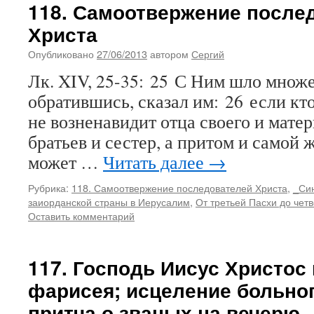
118. Самоотвержение после
Христа
Опубликовано
27/06/2013
автором
Сергий
Лк. XIV, 25-35: 25 С Ним шло множе
обратившись, сказал им: 26 если кт
не возненавидит отца своего и матер
братьев и сестер, а притом и самой ж
может …
Читать далее
→
Рубрика:
118. Самоотвержение последователей Христа
,
_Си
заиорданской страны в Иерусалим
,
От третьей Пасхи до чет
Оставить комментарий
117. Господь Иисус Христос 
фарисея; исцеление больног
притча о званых на вечерю