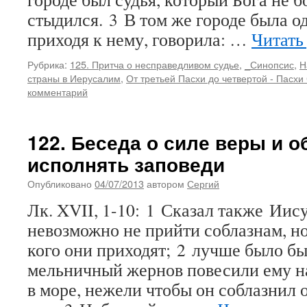
стыдился. 3 В том же городе была од
приходя к нему, говорила: …
Читать
Рубрика:
125. Притча о несправедливом судье
,
_Синопсис
,
Н
страны в Иерусалим
,
От третьей Пасхи до четвертой - Пасхи
комментарий
122. Беседа о силе веры и о
исполнять заповеди
Опубликовано
04/07/2013
автором
Сергий
Лк. XVII, 1-10: 1 Сказал также Иис
невозможно не прийти соблазнам, но
кого они приходят; 2 лучше было бы
мельничный жернов повесили ему н
в море, нежели чтобы он соблазнил 