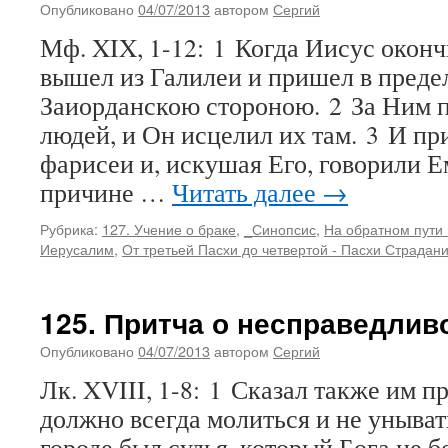
Опубликовано
04/07/2013
автором
Сергий
Мф. XIX, 1-12: 1 Когда Иисус оконч
вышел из Галилеи и пришел в преде
Заиорданскою стороною. 2 За Ним 
людей, и Он исцелил их там. 3 И п
фарисеи и, искушая Его, говорили Е
причине …
Читать далее
→
Рубрика:
127. Учение о браке
,
_Синопсис
,
На обратном пути 
Иерусалим
,
От третьей Пасхи до четвертой - Пасхи Страдан
125. Притча о несправедлив
Опубликовано
04/07/2013
автором
Сергий
Лк. XVIII, 1-8: 1 Сказал также им пр
должно всегда молиться и не унывать
городе был судья, который Бога не б