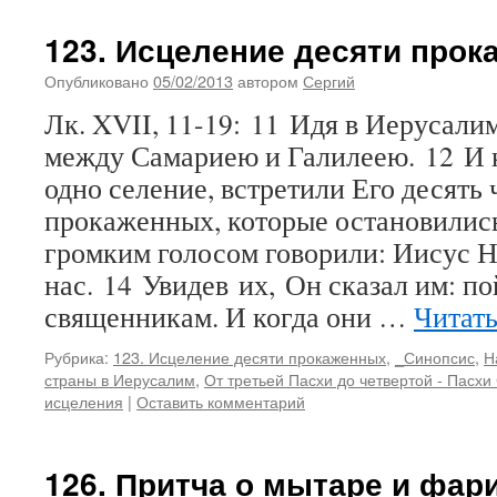
123. Исцеление десяти про
Опубликовано
05/02/2013
автором
Сергий
Лк. XVII, 11-19: 11 Идя в Иерусали
между Самариею и Галилеею. 12 И к
одно селение, встретили Его десять 
прокаженных, которые остановились
громким голосом говорили: Иисус 
нас. 14 Увидев их, Он сказал им: п
священникам. И когда они …
Читать
Рубрика:
123. Исцеление десяти прокаженных
,
_Синопсис
,
Н
страны в Иерусалим
,
От третьей Пасхи до четвертой - Пасхи
исцеления
|
Оставить комментарий
126. Притча о мытаре и фар