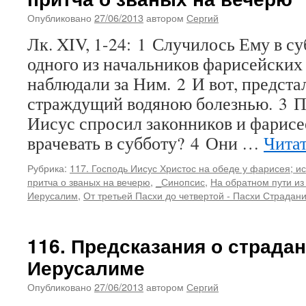
Опубликовано
27/06/2013
автором
Сергий
Лк. XIV, 1-24: 1 Случилось Ему в с
одного из начальников фарисейских 
наблюдали за Ним. 2 И вот, предста
страждущий водяною болезнью. 3 П
Иисус спросил законников и фарисе
врачевать в субботу? 4 Они …
Чита
Рубрика:
117. Господь Иисус Христос на обеде у фарисея; и
притча о званых на вечерю
,
_Синопсис
,
На обратном пути из
Иерусалим
,
От третьей Пасхи до четвертой - Пасхи Страдан
116. Предсказания о страдан
Иерусалиме
Опубликовано
27/06/2013
автором
Сергий