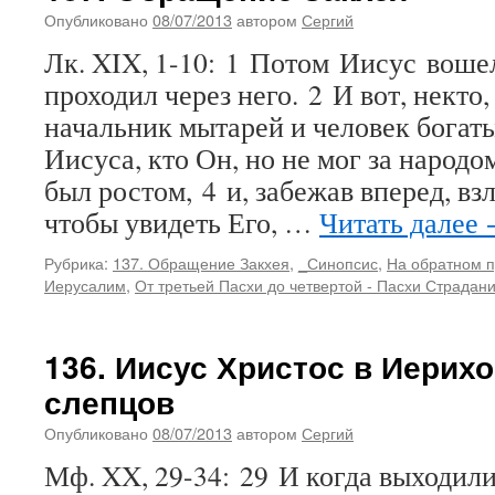
Опубликовано
08/07/2013
автором
Сергий
Лк. XIX, 1-10: 1 Потом Иисус воше
проходил через него. 2 И вот, некто
начальник мытарей и человек богаты
Иисуса, кто Он, но не мог за народо
был ростом, 4 и, забежав вперед, вз
чтобы увидеть Его, …
Читать далее
Рубрика:
137. Обращение Закхея
,
_Синопсис
,
На обратном п
Иерусалим
,
От третьей Пасхи до четвертой - Пасхи Страдан
136. Иисус Христос в Иерих
слепцов
Опубликовано
08/07/2013
автором
Сергий
Мф. XX, 29-34: 29 И когда выходили