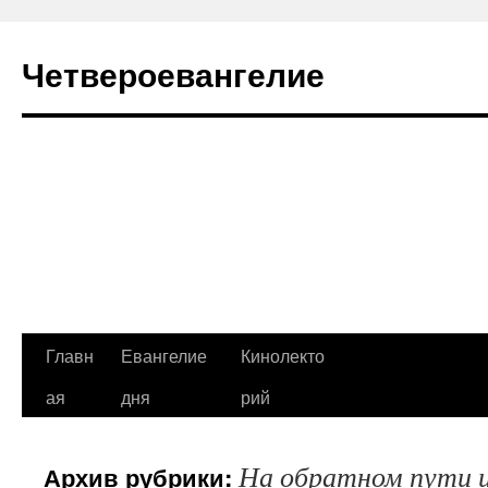
Четвероевангелие
Перейти
Главн
Евангелие
Кинолекто
к
ая
дня
рий
содержимому
На обратном пути и
Архив рубрики: