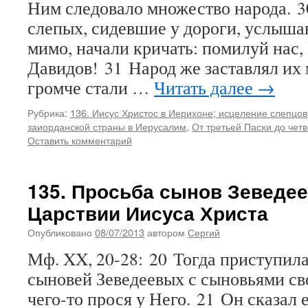
Ним следовало множество народа. 30
слепых, сидевшие у дороги, услышав
мимо, начали кричать: помилуй нас,
Давидов! 31 Народ же заставлял их 
громче стали …
Читать далее
→
Рубрика:
136. Иисус Христос в Иерихоне; исцеление слепцов
заиорданской страны в Иерусалим
,
От третьей Пасхи до чет
Оставить комментарий
135. Просьба сынов Зеведее
Царствии Иисуса Христа
Опубликовано
08/07/2013
автором
Сергий
Мф. XX, 20-28: 20 Тогда приступила
сыновей Зеведеевых с сыновьями св
чего-то прося у Него. 21 Он сказал 