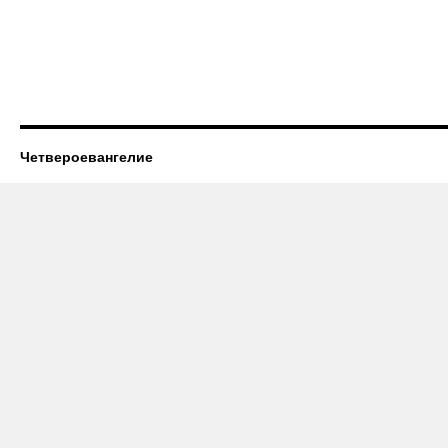
Четвероевангелие