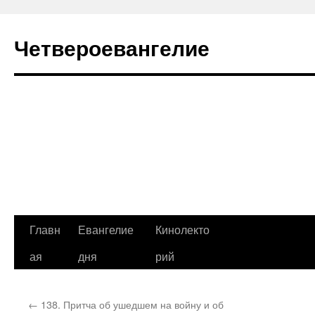
Четвероевангелие
Перейти
Главн
Евангелие
Кинолекто
к
ая
дня
рий
содержимому
←
138. Притча об ушедшем на войну и об