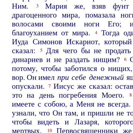
Ним.
Мария же, взяв фунт 
3
драгоценного мира, помазала но
волосами своими ноги Его; 
благоуханием от мира.
Тогда од
4
Иуда Симонов Искариот, который 
сказал:
Для чего бы не продать
5
динариев и не раздать нищим?
6
потому, чтобы заботился о нищих
вор. Он имел
при
себе
денежный
ящ
опускали.
Иисус же сказал: остав
7
это на день погребения Моего.
имеете с собою, а Меня не всегда
узнали, что Он там, и пришли не т
чтобы видеть и Лазаря, которо
мертвых.
Первосвященники же
10