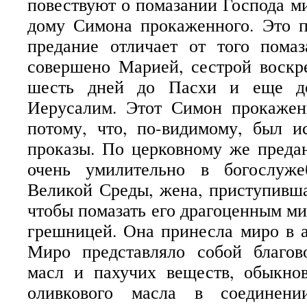
повествуют о помазании Господа м
дому Симона прокаженного. Это п
предание отличает от того помаз
совершено Марией, сестрой воскр
шесть дней до Пасхи и еще до
Иерусалим. Этот Симон прокажен
потому, что, по-видимому, был и
проказы. По церковному же преда
очень умилительно в богослуже
Великой Среды, жена, приступивша
чтобы помазать его драгоценным м
грешницей. Она принесла миро в а
Миро представляло собой благо
масл и пахучих веществ, обыкно
оливкового масла в соединени