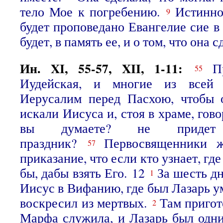
тело Мое к погребению.
Истинно
9
будет проповедано Евангелие сие в
будет, в память ее, и о том, что она с
Ин. XI, 55-57, XII, 1-11:
П
55
Иудейская, и многие из всей
Иерусалим перед Пасхою, чтобы 
искали Иисуса и, стоя в храме, гово
вы думаете? не прид
праздник?
Первосвященники 
57
приказание, что если кто узнает, где
бы, дабы взять Его. 12
За шесть д
1
Иисус в Вифанию, где был Лазарь у
воскресил из мертвых.
Там пригот
2
Марфа служила, и Лазарь был одн