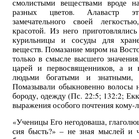
смолистыми веществами вроде н
разных цветов. Алавастр э
замечательного своей легкость
красотой. Из него приготовлялись
курильницы и сосуды для хране
веществ. Помазание миром на Восто
только в смысле высшего значения
царей и первосвященников, а и
людьми богатыми и знатными, р
Помазывали обыкновенно волосы на
бороду, одежду (Пс. 22:5; 132:2; Еккл
выражения особого почтения кому-л
«Ученицы Его негодоваша, глаголющ
сия бысть?» – не зная мыслей и 