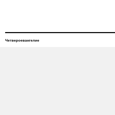
Четвероевангелие