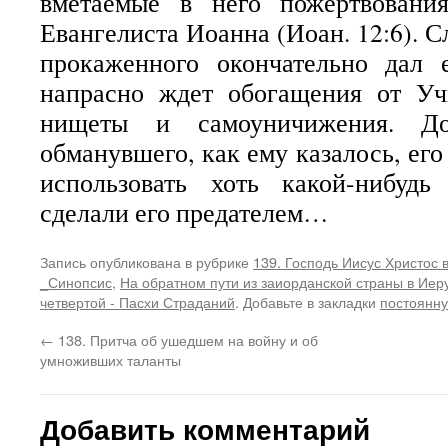
вметаемые в него пожертвования
Евангелиста Иоанна (Иоан. 12:6). 
прокаженного окончательно дал 
напрасно ждет обогащения от Уч
нищеты и самоуничижения. До
обманувшего, как ему казалось, ег
использовать хоть какой-нибуд
сделали его предателем…
Запись опубликована в рубрике
139. Господь Иисус Христос 
_Синопсис
,
На обратном пути из заиорданской страны в Ие
четвертой - Пасхи Страданий
. Добавьте в закладки
постоянну
←
138. Притча об ушедшем на войну и об
умноживших таланты
Добавить комментарий