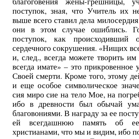
благоговения жены-грешницы, у
поступок, зная, что Учитель их 
выше всего ставил дела милосердия
они в этом случае ошиблись. Г
поступок, как происходивший 
сердечного сокрушения. «Нищих все
и, след., всегда можете творить и
всегда имате» – это прикровенное 
Своей смерти. Кроме того, этому д
и еще особое символическое знач
сия миро сие на тело Мое, на погр
ибо в древности был обычай ум
благовониями. В награду за ее пост
ей всегдашнюю память об ее
христианами, что мы и видим, ибо п