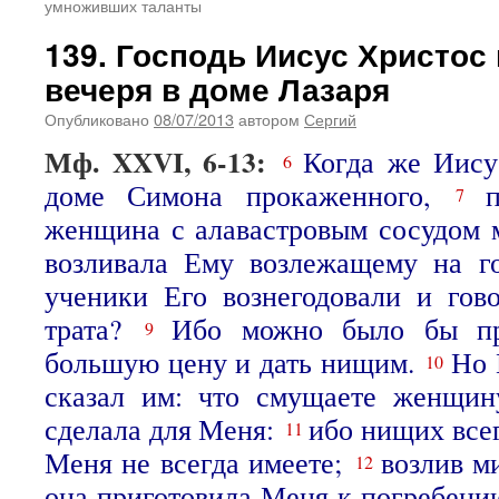
умноживших таланты
139. Господь Иисус Христос
вечеря в доме Лазаря
Опубликовано
08/07/2013
автором
Сергий
Мф. XXVI, 6-13:
Когда же Иису
6
доме Симона прокаженного,
7
женщина с алавастровым сосудом 
возливала Ему возлежащему на г
ученики Его вознегодовали и гов
трата?
Ибо можно было бы пр
9
большую цену и дать нищим.
Но 
10
сказал им: что смущаете женщин
сделала для Меня:
ибо нищих всег
11
Меня не всегда имеете;
возлив м
12
она приготовила Меня к погребен