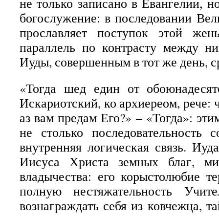
не только записано в Евангелии, н
богослужение: в последовании Ве
прославляет поступок этой жен
параллель по контрасту между ни
Иуды, совершенным в тот же день, ср
«Тогда шед един от обоюнадесят
Искариотский, ко архиереом, рече: ч
аз вам предам Его?» – «Тогда»: эт
не столько последовательность с
внутренняя логическая связь. Иуд
Иисуса Христа земных благ, ми
владычества: его корыстолюбие те
полную нестяжательность Учит
вознаграждать себя из ковчежца, т