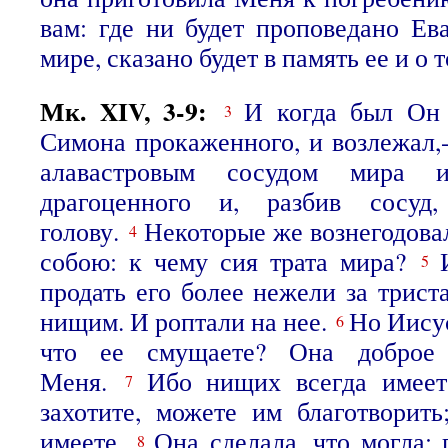
вам: где ни будет проповедано Ев
мире, сказано будет в память ее и о т
Мк. XIV, 3-9:
И когда был Он
3
Симона прокаженного, и возлежал
алавастровым сосудом мира и
драгоценного и, разбив сосуд
голову.
Некоторые же вознегодова
4
собою: к чему сия трата мира?
5
продать его более нежели за трист
нищим. И роптали на нее.
Но Иисус
6
что ее смущаете? Она доброе 
Меня.
Ибо нищих всегда имеет
7
захотите, можете им благотворит
имеете.
Она сделала, что могла: 
8