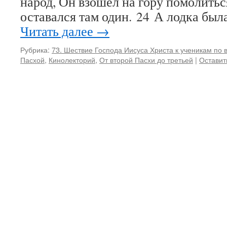
народ, Он взошел на гору помолитьс
оставался там один. 24 А лодка был
Читать далее
→
Рубрика:
73. Шествие Господа Иисуса Христа к ученикам по 
Пасхой
,
Кинолекторий
,
От второй Пасхи до третьей
|
Оставит