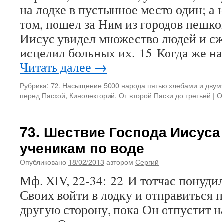
на лодке в пустынное место один; а 
том, пошел за Ним из городов пешко
Иисус увидел множество людей и сж
исцелил больных их. 15 Когда же на
Читать далее
→
Рубрика:
72. Насыщение 5000 народа пятью хлебами и дву
перед Пасхой
,
Кинолекторий
,
От второй Пасхи до третьей
|
О
73. Шествие Господа Иисуса
ученикам по воде
Опубликовано
18/02/2013
автором
Сергий
Мф. XIV, 22-34: 22 И тотчас понуди
Своих войти в лодку и отправиться 
другую сторону, пока Он отпустит н