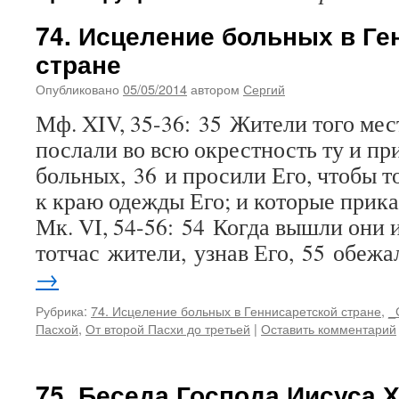
74. Исцеление больных в Ге
стране
Опубликовано
05/05/2014
автором
Сергий
Мф. XIV, 35-36: 35 Жители того мест
послали во всю окрестность ту и пр
больных, 36 и просили Его, чтобы т
к краю одежды Его; и которые прика
Мк. VI, 54-56: 54 Когда вышли они и
тотчас жители, узнав Его, 55 обеж
→
Рубрика:
74. Исцеление больных в Геннисаретской стране
,
_
Пасхой
,
От второй Пасхи до третьей
|
Оставить комментарий
75. Беседа Господа Иисуса 