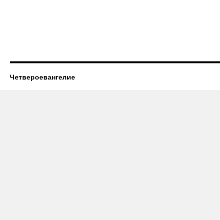
Четвероевангелие