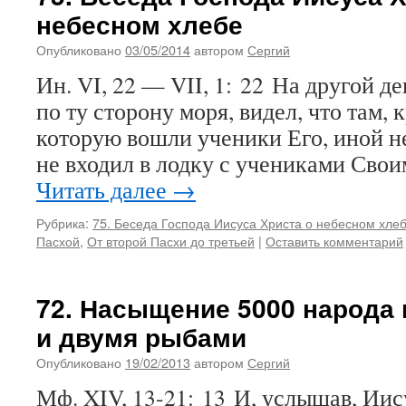
небесном хлебе
Опубликовано
03/05/2014
автором
Сергий
Ин. VI, 22 — VII, 1: 22 На другой д
по ту сторону моря, видел, что там, 
которую вошли ученики Его, иной не
не входил в лодку с учениками Сво
Читать далее
→
Рубрика:
75. Беседа Господа Иисуса Христа о небесном хле
Пасхой
,
От второй Пасхи до третьей
|
Оставить комментарий
72. Насыщение 5000 народа
и двумя рыбами
Опубликовано
19/02/2013
автором
Сергий
Мф. XIV, 13-21: 13 И, услышав, Иис