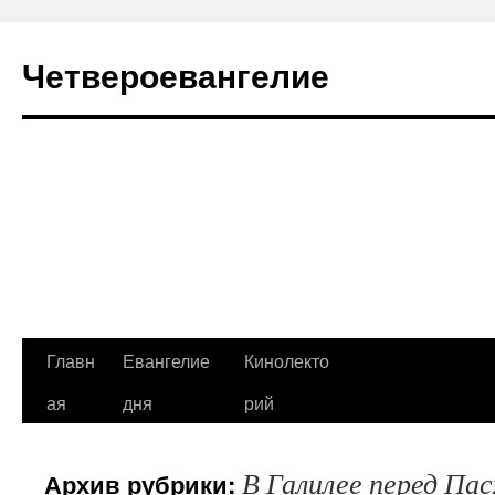
Четвероевангелие
Перейти
Главн
Евангелие
Кинолекто
к
ая
дня
рий
содержимому
В Галилее перед Пас
Архив рубрики: