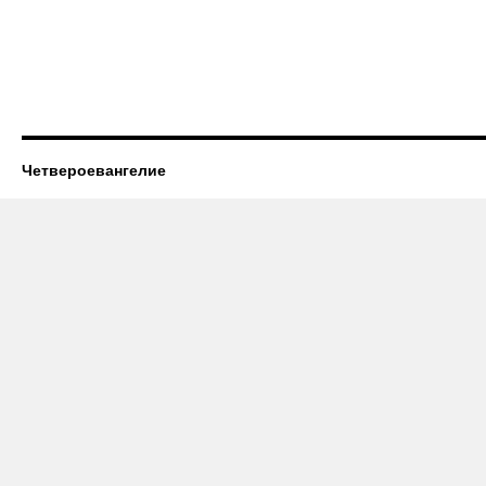
Четвероевангелие