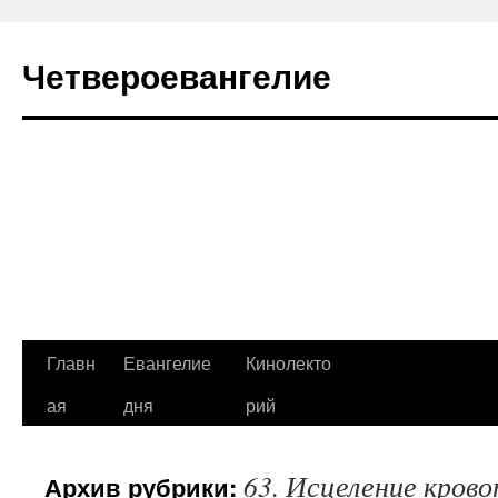
Четвероевангелие
Перейти
Главн
Евангелие
Кинолекто
к
ая
дня
рий
содержимому
63. Исцеление крово
Архив рубрики: