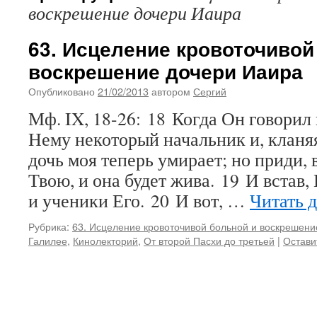
воскрешение дочери Иаира
63. Исцеление кровоточивой
воскрешение дочери Иаира
Опубликовано
21/02/2013
автором
Сергий
Мф. IX, 18-26: 18 Когда Он говорил
Нему некоторый начальник и, кланяя
дочь моя теперь умирает; но приди, 
Твою, и она будет жива. 19 И встав,
и ученики Его. 20 И вот, …
Читать 
Рубрика:
63. Исцеление кровоточивой больной и воскрешени
Галилее
,
Кинолекторий
,
От второй Пасхи до третьей
|
Остави