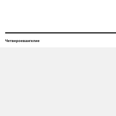
Четвероевангелие