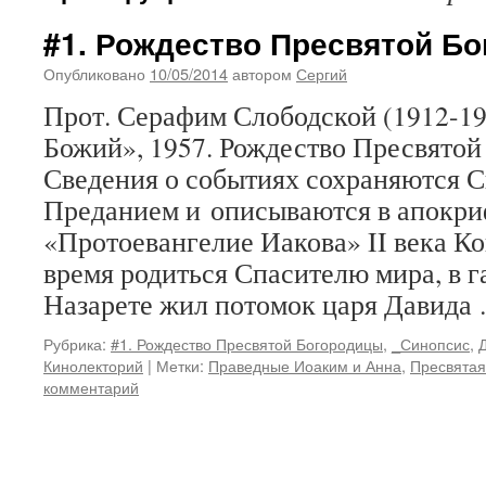
#1. Рождество Пресвятой Б
Опубликовано
10/05/2014
автором
Сергий
Прот. Серафим Слободской (1912-19
Божий», 1957. Рождество Пресвято
Сведения о событиях сохраняются
Преданием и описываются в апокр
«Протоевангелие Иакова» II века К
время родиться Спасителю мира, в г
Назарете жил потомок царя Давида
Рубрика:
#1. Рождество Пресвятой Богородицы
,
_Синопсис
,
Кинолекторий
|
Метки:
Праведные Иоаким и Анна
,
Пресвятая
комментарий