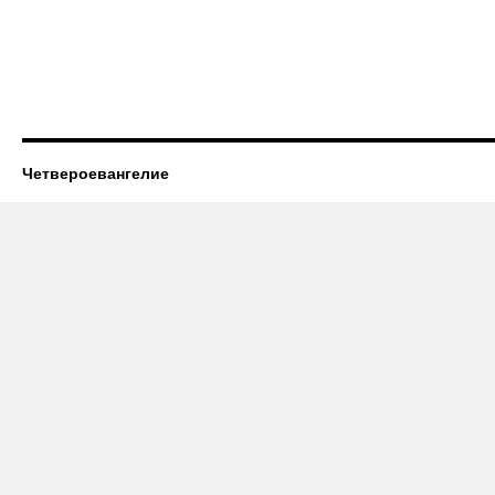
Четвероевангелие