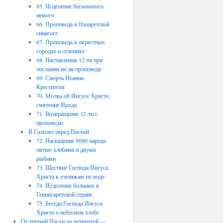
65. Исцеление бесноватого
немого
66. Проповедь в Назаретской
синагоге
67. Проповедь в окрестных
городах и селениях
68. Наставления 12-ти при
послании их на проповедь
69. Смерть Иоанна
Крестителя
70. Молва об Иисусе Христе,
смятение Ирода
71. Возвращение 12-ти с
проповеди
В Галилее перед Пасхой
72. Насыщение 5000 народа
пятью хлебами и двумя
рыбами
73. Шествие Господа Иисуса
Христа к ученикам по воде
74. Исцеление больных в
Геннисаретской стране
75. Беседа Господа Иисуса
Христа о небесном хлебе
От третьей Пасхи до четвертой —