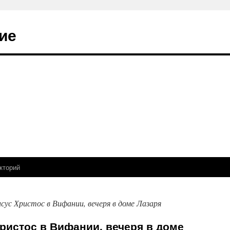
ие
кторий
исус Христос в Вифании, вечеря в доме Лазаря
Христос в Вифании, вечеря в доме