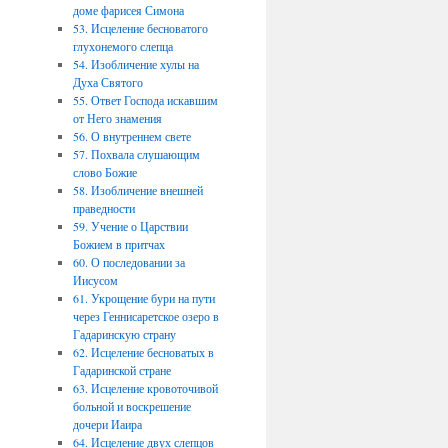
доме фарисея Симона
53. Исцеление бесноватого
глухонемого слепца
54. Изобличение хулы на
Духа Святого
55. Ответ Господа искавшим
от Него знамения
56. О внутреннем свете
57. Похвала слушающим
слово Божие
58. Изобличение внешней
праведности
59. Учение о Царствии
Божием в притчах
60. О последовании за
Иисусом
61. Укрощение бури на пути
через Геннисаретское озеро в
Гадаринскую страну
62. Исцеление бесноватых в
Гадаринской стране
63. Исцеление кровоточивой
больной и воскрешение
дочери Иаира
64. Исцеление двух слепцов