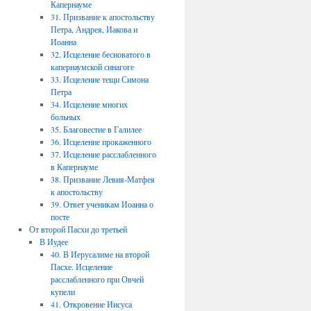
Капернауме
31. Призвание к апостольству
Петра, Андрея, Иакова и
Иоанна
32. Исцеление бесноватого в
капернаумской синагоге
33. Исцеление тещи Симона
Петра
34. Исцеление многих
больных
35. Благовестие в Галилее
36. Исцеление прокаженного
37. Исцеление расслабленного
в Капернауме
38. Призвание Левия-Матфея
к апостольству
39. Ответ ученикам Иоанна о
посте
От второй Пасхи до третьей
В Иудее
40. В Иерусалиме на второй
Пасхе. Исцеление
расслабленного при Овчей
купели
41. Откровение Иисуса