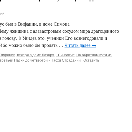
гий
сус был в Вифании, в доме Симона
Нему женщина с алавастровым сосудом мира драгоценного
 голову. 8 Увидев это, ученики Его вознегодовали и
 9 Ибо можно было бы продать …
Читать далее
→
 Вифании, вечеря в доме Лазаря
,
_Синопсис
,
На обратном пути из
третьей Пасхи до четвертой - Пасхи Страданий
|
Оставить