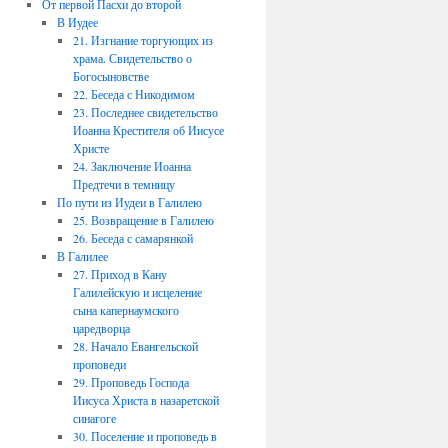
От первой Пасхи до второй
В Иудее
21. Изгнание торгующих из
храма. Свидетельство о
Богосыновстве
22. Беседа с Никодимом
23. Последнее свидетельство
Иоанна Крестителя об Иисусе
Христе
24. Заключение Иоанна
Предтечи в темницу
По пути из Иудеи в Галилею
25. Возвращение в Галилею
26. Беседа с самарянкой
В Галилее
27. Приход в Кану
Галилейскую и исцеление
сына капернаумского
царедворца
28. Начало Евангельской
проповеди
29. Проповедь Господа
Иисуса Христа в назаретской
синагоге
30. Поселение и проповедь в