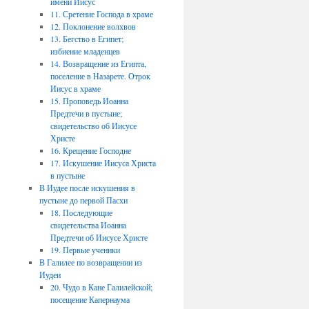
имени Иисус
11. Сретение Господа в храме
12. Поклонение волхвов
13. Бегство в Египет;
избиение младенцев
14. Возвращение из Египта,
поселение в Назарете. Отрок
Иисус в храме
15. Проповедь Иоанна
Предтечи в пустыне;
свидетельство об Иисусе
Христе
16. Крещение Господне
17. Искушение Иисуса Христа
в пустыне
В Иудее после искушения в
пустыне до первой Пасхи
18. Последующие
свидетельства Иоанна
Предтечи об Иисусе Христе
19. Первые ученики
В Галилее по возвращении из
Иудеи
20. Чудо в Кане Галилейской;
посещение Капернаума