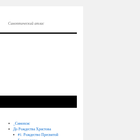
Синоптический атлас
_Синопсис
До Рождества Христова
#1. Рождество Пресвятой