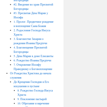
Богородицы
#2. Введение во храм Пресвятой
Богородицы
#3. Пресвятая Дева Мария у
Иосифа
1. Пролог. Предвечное рождение
и воплощение Сына Божия
2. Родословие Господа Иисуса
Христа
3. Благовестие Захарии о
рождении Иоанна Предтечи
4. Благовещение Пресвятой
Богородицы
5. Дева Мария в доме Елисаветы
6. Рождество Иоанна Предтечи
7. Откровение Иосифу
Праведному о Боговоплощении
От Рождества Христова до начала
служения
До Крещения Господня и Его
искушения в пустыне
8. Рождество Господа Иисуса
Христа
9. Поклонение пастырей
10. Обрезание и наречение