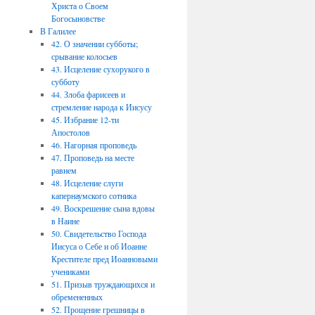
Христа о Своем
Богосыновстве
В Галилее
42. О значении субботы;
срывание колосьев
43. Исцеление сухорукого в
субботу
44. Злоба фарисеев и
стремление народа к Иисусу
45. Избрание 12-ти
Апостолов
46. Нагорная проповедь
47. Проповедь на месте
равнем
48. Исцеление слуги
капернаумского сотника
49. Воскрешение сына вдовы
в Наине
50. Свидетельство Господа
Иисуса о Себе и об Иоанне
Крестителе пред Иоанновыми
учениками
51. Призыв труждающихся и
обремененных
52. Прощение грешницы в