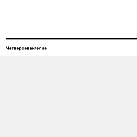
Четвероевангелие