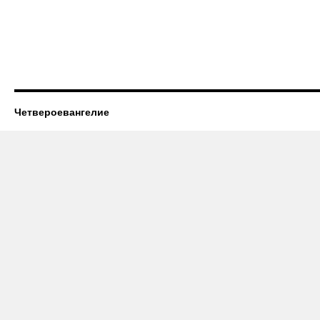
Четвероевангелие