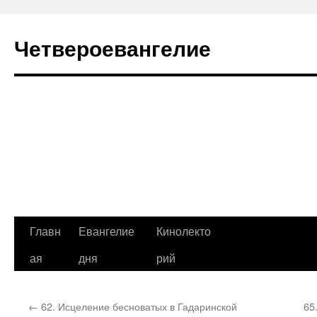
Четвероевангелие
Перейти
Главн
Евангелие
Кинолекто
к
ая
дня
рий
содержимому
←
62. Исцеление бесноватых в Гадаринской
65