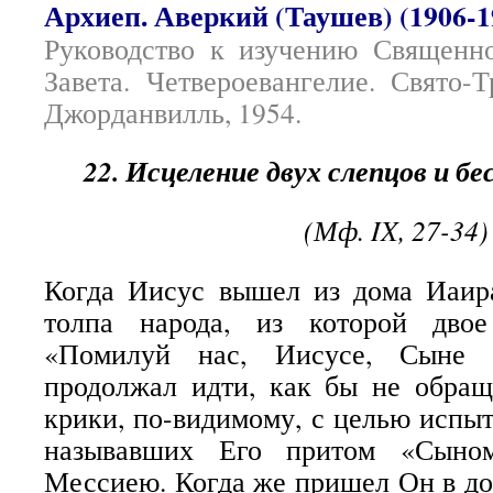
Архиеп. Аверкий (Таушев) (1906-1
Руководство к изучению Священн
Завета. Четвероевангелие. Свято-
Джорданвилль, 1954.
22. Исцеление двух слепцов и б
(Мф. IX, 27-34)
Когда Иисус вышел из дома Иаира
толпа народа, из которой двое
«Помилуй нас, Иисусе, Сыне Д
продолжал идти, как бы не обращ
крики, по-видимому, с целью испыт
называвших Его притом «Сыном
Мессиею. Когда же пришел Он в дом