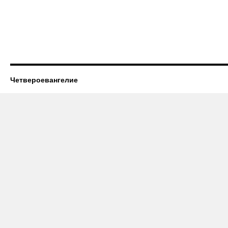
Четвероевангелие