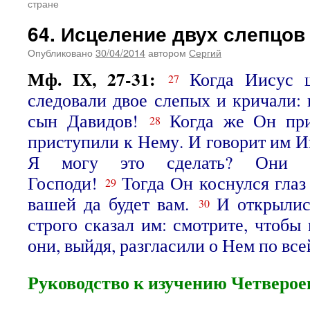
стране
64. Исцеление двух слепцов
Опубликовано
30/04/2014
автором
Сергий
Мф. IX, 27-31:
Когда Иисус 
27
следовали двое слепых и кричали: 
сын Давидов!
Когда же Он пр
28
приступили к Нему. И говорит им Ии
Я могу это сделать? Они г
Господи!
Тогда Он коснулся глаз 
29
вашей да будет вам.
И открылис
30
строго сказал им: смотрите, чтобы
они, выйдя, разгласили о Нем по все
Руководство к изучению Четверое