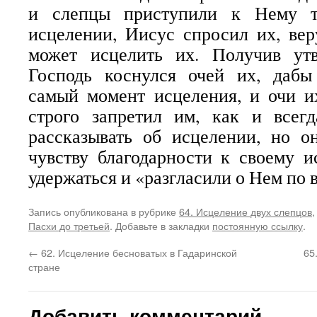
и слепцы приступили к Нему т
исцелении, Иисус спросил их, ве
может исцелить их. Получив утв
Господь коснулся очей их, дабы
самый момент исцеления, и очи и
строго запретил им, как и всегд
рассказывать об исцелении, но о
чувству благодарности к своему 
удержаться и «разгласили о Нем по 
Запись опубликована в рубрике
64. Исцеление двух слепцов
Пасхи до третьей
. Добавьте в закладки
постоянную ссылку
.
←
62. Исцеление бесноватых в Гадаринской
65
стране
Добавить комментарий