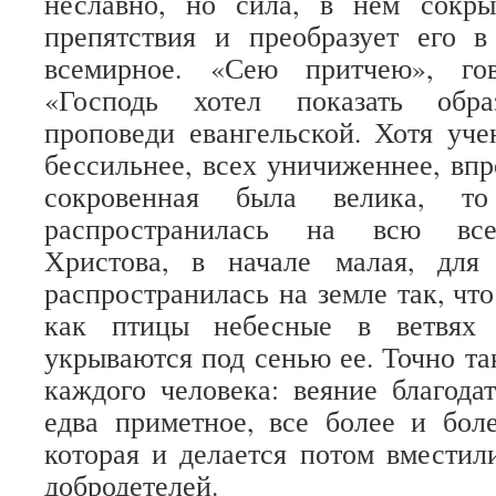
неславно, но сила, в нем сокры
препятствия и преобразует его в
всемирное. «Сею притчею», гов
«Господь хотел показать обра
проповеди евангельской. Хотя уч
бессильнее, всех уничиженнее, впр
сокровенная была велика, то
распространилась на всю все
Христова, в начале малая, для
распространилась на земле так, чт
как птицы небесные в ветвях г
укрываются под сенью ее. Точно та
каждого человека: веяние благода
едва приметное, все более и бол
которая и делается потом вмести
добродетелей.