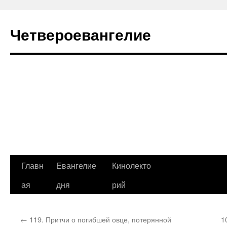
Четвероевангелие
Перейти
Главн
Евангелие
Кинолекто
к
ая
дня
рий
содержимому
←
119. Притчи о погибшей овце, потерянной
1