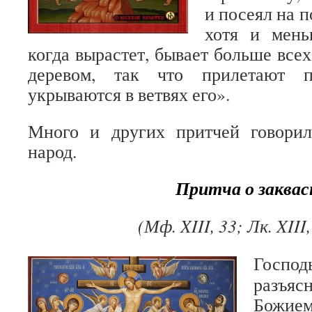
и посеял на п
хотя и мень
когда вырастет, бывает больше всех
деревом, так что прилетают 
укрываются в ветвях его».
Много и других притчей говорил
народ.
Притча о заквас
(Мф. XIII, 33; Лк. XIII
Госпо
разъяс
Божие