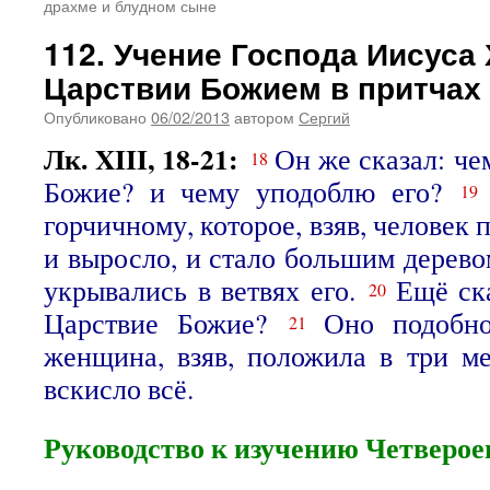
драхме и блудном сыне
112. Учение Господа Иисуса 
Царствии Божием в притчах
Опубликовано
06/02/2013
автором
Сергий
Лк. XIII, 18-21:
Он же сказал: че
18
Божие? и чему уподоблю его?
1
горчичному, которое, взяв, человек 
и выросло, и стало большим дерево
укрывались в ветвях его.
Ещё ск
20
Царствие Божие?
Оно подобно
21
женщина, взяв, положила в три м
вскисло всё.
Руководство к изучению Четверое