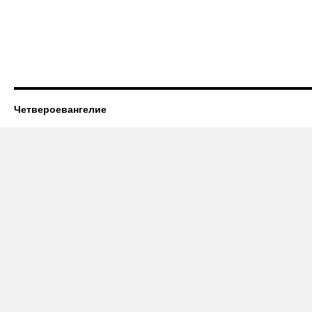
Четвероевангелие