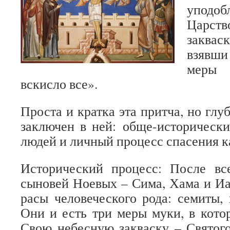
уподоб
Царст
заквас
взявш
меры 
вскисло все».
Проста и кратка эта притча, но гл
заключен в ней: обще-историческ
людей и личный процесс спасения к
Исторический процесс: После вс
сыновей Ноевых – Сима, Хама и И
расы человеческого рода: семиты,
Они и есть три меры муки, в кото
Свою небесную закваску – Святого