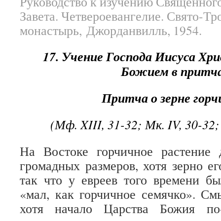
Руководство к изучению Священног
Завета. Четвероевангелие. Свято-Т
монастырь, Джорданвилль, 1954.
17. Учение Господа Иисуса Хр
Божием в притч
Притча о зерне гор
(Мф. XIII, 31-32; Мк. IV, 30-32;
На Востоке горчичное растение 
громадных размеров, хотя зерно ег
так что у евреев того времени бы
«мал, как горчичное семячко». Смы
хотя начало Царства Божия по