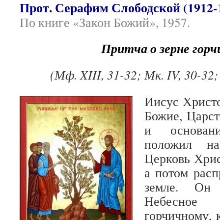
Прот. Серафим Слободской (1912-
По книге «Закон Божий», 1957.
Притча о зерне гор
(Мф. XIII, 31-32; Мк. IV, 30-32;
Иисус Христо
Божие, Царст
и основан
положил н
Церковь Хрис
а потом расп
земле. Он 
Небесное
горчичному, 