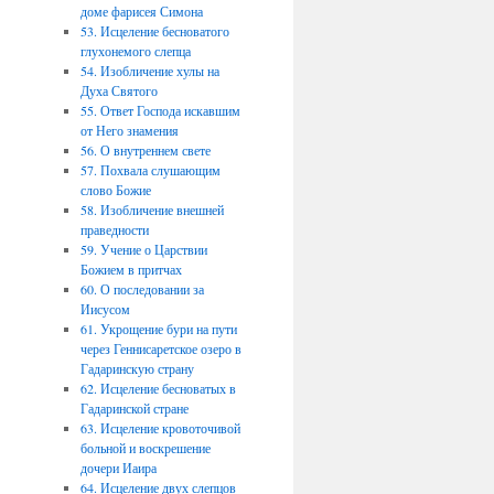
доме фарисея Симона
53. Исцеление бесноватого
глухонемого слепца
54. Изобличение хулы на
Духа Святого
55. Ответ Господа искавшим
от Него знамения
56. О внутреннем свете
57. Похвала слушающим
слово Божие
58. Изобличение внешней
праведности
59. Учение о Царствии
Божием в притчах
60. О последовании за
Иисусом
61. Укрощение бури на пути
через Геннисаретское озеро в
Гадаринскую страну
62. Исцеление бесноватых в
Гадаринской стране
63. Исцеление кровоточивой
больной и воскрешение
дочери Иаира
64. Исцеление двух слепцов