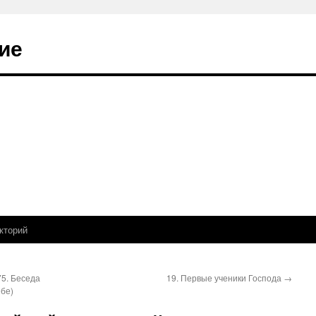
ие
кторий
75. Беседа
19. Первые ученики Господа
→
ебе)