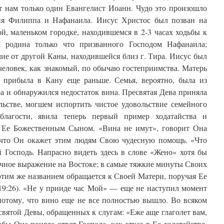
т нам только один Евангелист Иоанн. Чудо это произошло
ния Филиппа и Нафанаила. Иисус Христос был позван на
й, маленьком городке, находившемся в 2-3 часах ходьбы к
а родина только что призванного Господом Нафанаила;
ие от другой Каны, находившейся близ г. Тира. Иисус был
еловек, как знакомый, по обычаю гостеприимства. Матерь
о, прибыла в Кану еще раньше. Семья, вероятно, была из
а и обнаружился недостаток вина. Пресвятая Дева приняла
льстве, могшем испортить чистое удовольствие семейного
благости, явила теперь первый пример ходатайства и
д Ее Божественным Сыном. «Вина не имут», говорит Она
 что Он окажет этим людям Свою чудесную помощь. «Что
 Господь. Напрасно видеть здесь в слове «Жено» хотя бы
ычное выражение на Востоке; в самые тяжкие минуты Своих
 этим же названием обращается к Своей Матери, поручая Ее
19:26). «Не у прииде час Мой» — еще не наступил момент
потому, что вино еще не все полностью вышло. Во всяком
святой Девы, обращенных к слугам: «Еже аще глаголет вам,
обы Она поняла ответ Господа, как отказ в Ее ходатайстве.