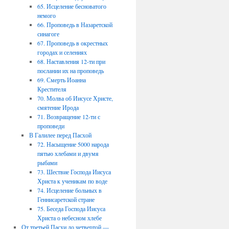
65. Исцеление бесноватого
немого
66. Проповедь в Назаретской
синагоге
67. Проповедь в окрестных
городах и селениях
68. Наставления 12-ти при
послании их на проповедь
69. Смерть Иоанна
Крестителя
70. Молва об Иисусе Христе,
смятение Ирода
71. Возвращение 12-ти с
проповеди
В Галилее перед Пасхой
72. Насыщение 5000 народа
пятью хлебами и двумя
рыбами
73. Шествие Господа Иисуса
Христа к ученикам по воде
74. Исцеление больных в
Геннисаретской стране
75. Беседа Господа Иисуса
Христа о небесном хлебе
От третьей Пасхи до четвертой —