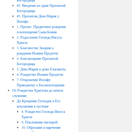
Богородицы
#2. Введение во храм Пресвятой
Богородицы
#3. Пресвятая Дева Мария у
Иосифа
1. Пролог. Предвечное рождение
и воплощение Сына Божия
2. Родословие Господа Иисуса
Христа
3. Благовестие Захарии о
рождении Иоанна Предтечи
4. Благовещение Пресвятой
Богородицы
5. Дева Мария в доме Елисаветы
6. Рождество Иоанна Предтечи
7. Откровение Иосифу
Праведному о Боговоплощении
От Рождества Христова до начала
служения
До Крещения Господня и Его
искушения в пустыне
8. Рождество Господа Иисуса
Христа
9. Поклонение пастырей
10. Обрезание и наречение