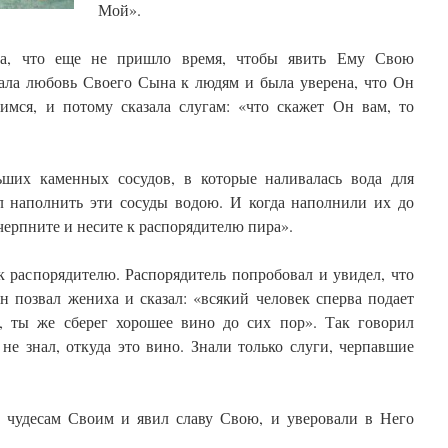
Мой».
ла, что еще не пришло время, чтобы явить Ему Свою
ала любовь Своего Сына к людям и была уверена, что Он
мся, и потому сказала слугам: «что скажет Он вам, то
ьших каменных сосудов, в которые наливалась вода для
л наполнить эти сосуды водою. И когда наполнили их до
очерпните и несите к распорядителю пира».
 распорядителю. Распорядитель попробовал и увидел, что
н позвал жениха и сказал: «всякий человек сперва подает
, ты же сберег хорошее вино до сих пор». Так говорил
не знал, откуда это вино. Знали только слуги, черпавшие
 чудесам Своим и явил славу Свою, и уверовали в Него