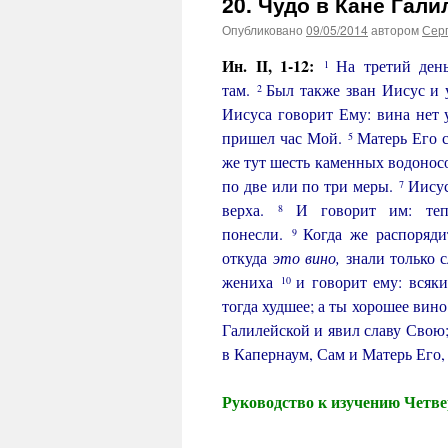
20. Чудо в Кане Гал
Опубликовано
09/05/2014
автором
Сер
Ин. II, 1-12:
На третий ден
1
там.
Был также зван Иисус и 
2
Иисуса говорит Ему: вина нет
пришел час Мой.
Матерь Его с
5
же тут шесть каменных водонос
по две или по три меры.
Иисус
7
верха.
И говорит им: теп
8
понесли.
Когда же распоряди
9
откуда
это
вино,
знали только с
жениха
и говорит ему: всяки
10
тогда худшее; а ты хорошее вино
Галилейской и явил славу Свою
в Капернаум, Сам и Матерь Его, 
Руководство к изучению Четв