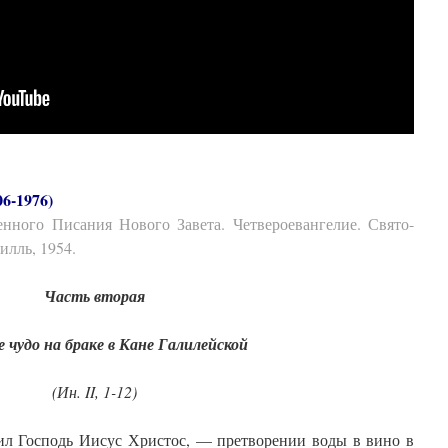
6-1976)
нного Писания Нового Завета. Четвероевангелие. Свято-
лль, 1954.
Часть вторая
е чудо на браке в Кане Галилейской
(Ин. II, 1-12)
шил Господь Иисус Христос, — претворении воды в вино в