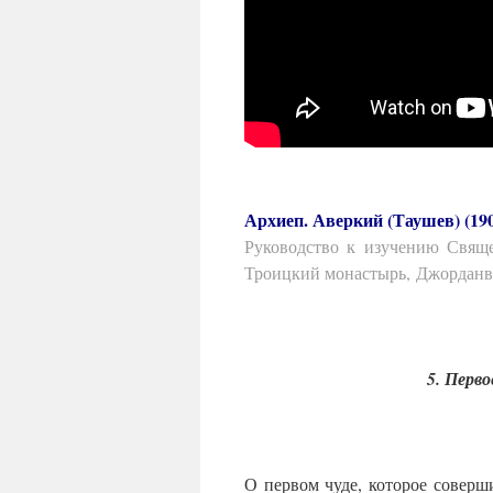
Архиеп. Аверкий (Таушев) (190
Руководство к изучению Свяще
Троицкий монастырь, Джорданви
5. Перво
О первом чуде, которое совер