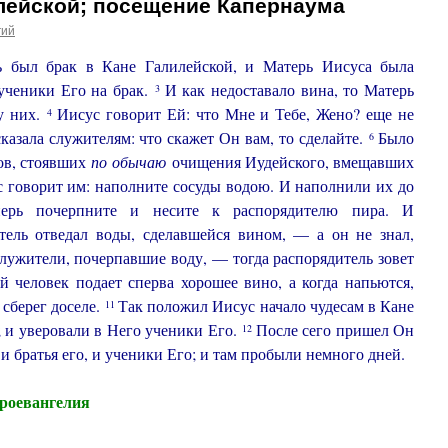
илейской; посещение Капернаума
гий
ь был брак в Кане Галилейской, и Матерь Иисуса была
ученики Его на брак.
И как недоставало вина, то Матерь
3
 у них.
Иисус говорит Ей: что Мне и Тебе, Жено? еще не
4
казала служителям: что скажет Он вам, то сделайте.
Было
6
ов, стоявших
по
обычаю
очищения Иудейского, вмещавших
 говорит им: наполните сосуды водою. И наполнили их до
ерь почерпните и несите к распорядителю пира. И
тель отведал воды, сделавшейся вином, — а он не знал,
лужители, почерпавшие воду, — тогда распорядитель зовет
й человек подает сперва хорошее вино, а когда напьются,
 сберег доселе.
Так положил Иисус начало чудесам в Кане
11
; и уверовали в Него ученики Его.
После сего пришел Он
12
и братья его, и ученики Его; и там пробыли немного дней.
ероевангелия