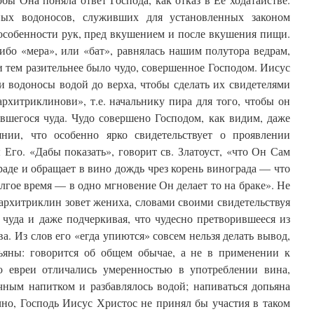
ных водоносов, служивших для установленных законом
особенности рук, пред вкушением и после вкушения пищи.
ибо «мера», или «бат», равнялась нашим полутора ведрам,
 и тем разительнее было чудо, совершенное Господом. Иисус
и водоносы водой до верха, чтобы сделать их свидетелями
рхитриклинови», т.е. начальнику пира для того, чтобы он
вшегося чуда. Чудо совершено Господом, как видим, даже
янии, что особенно ярко свидетельствует о проявлении
Его. «Дабы показать», говорит св. Златоуст, «что Он Сам
граде и обращает в вино дождь чрез корень винограда — что
олгое время — в одно мгновение Он делает то на браке». Не
архитриклин зовет жениха, словами своими свидетельствуя
чуда и даже подчеркивая, что чудесно претворившееся из
а. Из слов его «егда упиются» совсем нельзя делать вывод,
ьяны: говорится об общем обычае, а не в применении к
о евреи отличались умеренностью в употреблении вина,
чным напитком и разбавлялось водой; напиваться допьяна
но, Господь Иисус Христос не принял бы участия в таком