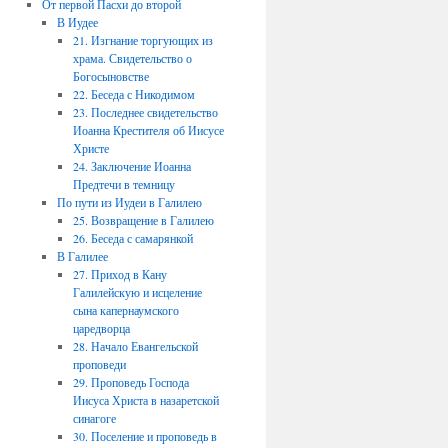
От первой Пасхи до второй
В Иудее
21. Изгнание торгующих из
храма. Свидетельство о
Богосыновстве
22. Беседа с Никодимом
23. Последнее свидетельство
Иоанна Крестителя об Иисусе
Христе
24. Заключение Иоанна
Предтечи в темницу
По пути из Иудеи в Галилею
25. Возвращение в Галилею
26. Беседа с самарянкой
В Галилее
27. Приход в Кану
Галилейскую и исцеление
сына капернаумского
царедворца
28. Начало Евангельской
проповеди
29. Проповедь Господа
Иисуса Христа в назаретской
синагоге
30. Поселение и проповедь в