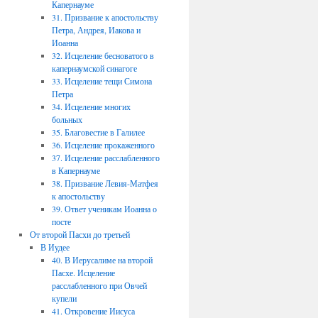
Капернауме
31. Призвание к апостольству
Петра, Андрея, Иакова и
Иоанна
32. Исцеление бесноватого в
капернаумской синагоге
33. Исцеление тещи Симона
Петра
34. Исцеление многих
больных
35. Благовестие в Галилее
36. Исцеление прокаженного
37. Исцеление расслабленного
в Капернауме
38. Призвание Левия-Матфея
к апостольству
39. Ответ ученикам Иоанна о
посте
От второй Пасхи до третьей
В Иудее
40. В Иерусалиме на второй
Пасхе. Исцеление
расслабленного при Овчей
купели
41. Откровение Иисуса