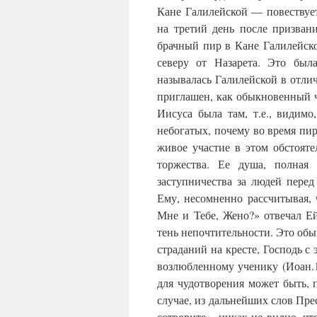
Кане Галилейской — повествуе
на третий день после призва
брачный пир в Кане Галилейско
северу от Назарета. Это был
называлась Галилейской в отлич
приглашен, как обыкновенный ч
Иисуса была там, т.е., видим
небогатых, почему во время пир
живое участие в этом обстояте
торжества. Ее душа, полная 
заступничества за людей пере
Ему, несомненно рассчитывая,
Мне и Тебе, Жено?» отвечал Ей
тень непочтительности. Это об
страданий на кресте, Господь с
возлюбленному ученику (Иоан.
для чудотворения может быть, 
случае, из дальнейших слов Пре
сотворите», никак не видно, чт