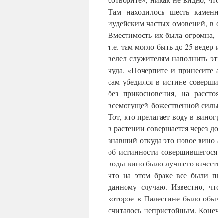
Там находилось шесть камен
иудейским частых омовений, в 
Вместимость их была огромна, 
т.е. там могло быть до 25 ведер
велел служителям наполнить эт
чуда. «Почерпите и принесите а
сам убедился в истине соверши
без прикосновения, на рассто
всемогущей божественной силы 
Тот, кто прелагает воду в вино
в растении совершается через д
знавший откуда это новое вино 
об истинности совершившегося 
воды вино было лучшего качеств
что на этом браке все были п
данному случаю. Известно, чт
которое в Палестине было обы
считалось непристойным. Конеч