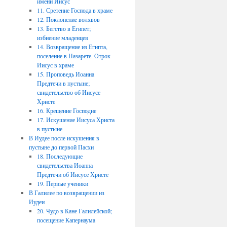
имени Иисус
11. Сретение Господа в храме
12. Поклонение волхвов
13. Бегство в Египет;
избиение младенцев
14. Возвращение из Египта,
поселение в Назарете. Отрок
Иисус в храме
15. Проповедь Иоанна
Предтечи в пустыне;
свидетельство об Иисусе
Христе
16. Крещение Господне
17. Искушение Иисуса Христа
в пустыне
В Иудее после искушения в
пустыне до первой Пасхи
18. Последующие
свидетельства Иоанна
Предтечи об Иисусе Христе
19. Первые ученики
В Галилее по возвращении из
Иудеи
20. Чудо в Кане Галилейской;
посещение Капернаума