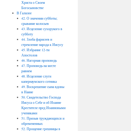
Христа о Своем
Богосыновстве
В Галилее
42. О значении субботы;
срывание колосьев
43. Исцеление сухорукого в
субботу
44. Злоба фарисеев и
стремление народа к Иисусу
45. Избрание 12-ти
Апостолов
46. Нагорная проповедь
47. Проповедь на месте
равнем
48. Исцеление слуги
капернаумского сотника
49. Воскрешение сына вдовы
в Наине
50. Свидетельство Господа
Иисуса о Себе и об Иоанне
Крестителе пред Иоанновыми
учениками
51. Призыв труждающихся и
обремененных
52. Прощение грешницы в