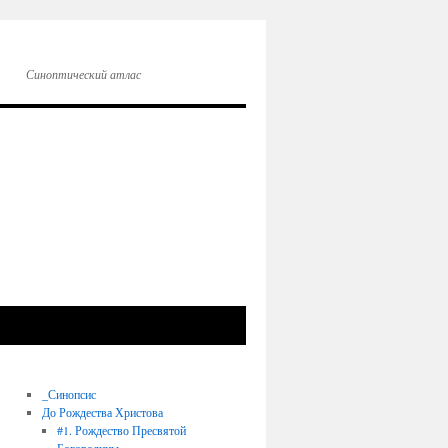
Синоптический атлас
_Синопсис
До Рождества Христова
#1. Рождество Пресвятой