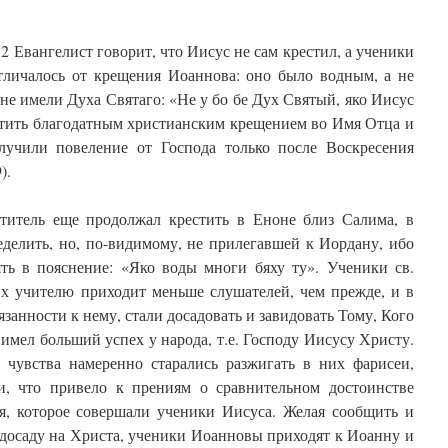
 2 Евангелист говорит, что Иисус не сам крестил, а ученики
тличалось от крещения Иоаннова: оно было водным, а не
не имели Духа Святаго: «Не у бо бе Дух Святый, яко Иисус
естить благодатным христианским крещением во Имя Отца и
учили повеление от Господа только после Воскресения
).
титель еще продолжал крестить в Еноне близ Салима, в
еделить, но, по-видимому, не прилегавшей к Иордану, ибо
ять в пояснение: «Яко воды многи бяху ту». Ученики св.
их учителю приходит меньше слушателей, чем прежде, и в
занности к нему, стали досадовать и завидовать Тому, Кого
имел больший успех у народа, т.е. Господу Иисусу Христу.
 чувства намеренно старались разжигать в них фарисеи,
, что привело к прениям о сравнительном достоинстве
, которое совершали ученики Иисуса. Желая сообщить и
 досаду на Христа, ученики Иоанновы приходят к Иоанну и