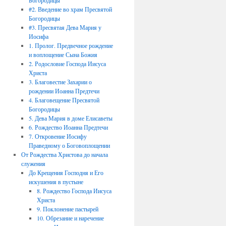
Богородицы
#2. Введение во храм Пресвятой
Богородицы
#3. Пресвятая Дева Мария у
Иосифа
1. Пролог. Предвечное рождение
и воплощение Сына Божия
2. Родословие Господа Иисуса
Христа
3. Благовестие Захарии о
рождении Иоанна Предтечи
4. Благовещение Пресвятой
Богородицы
5. Дева Мария в доме Елисаветы
6. Рождество Иоанна Предтечи
7. Откровение Иосифу
Праведному о Боговоплощении
От Рождества Христова до начала
служения
До Крещения Господня и Его
искушения в пустыне
8. Рождество Господа Иисуса
Христа
9. Поклонение пастырей
10. Обрезание и наречение