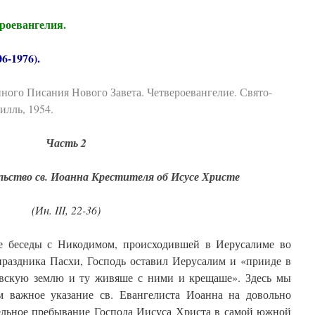
роевангелия.
6-1976).
ного Писания Нового Завета. Четвероевангелие. Свято-
лль, 1954.
Часть 2
ельство св. Иоанна Крестителя об Исусе Христе
(Ин. III, 22-36)
е беседы с Никодимом, происходившей в Иерусалиме во
праздника Пасхи, Господь оставил Иерусалим и «прииде в
вскую землю и ту живяше с ними и крещаше». Здесь мы
м важное указание св. Евангелиста Иоанна на довольно
ельное пребывание Господа Иисуса Христа в самой южной