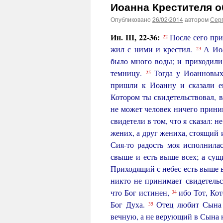
Иоанна Крестителя о
Опубликовано
26/02/2014
автором
Сер
Ин. III
, 22-36:
После сего пр
22
жил с ними и крестил.
А Иоа
23
было много воды; и приходил
темницу.
Тогда у Иоанновы
25
пришли к Иоанну и сказали е
Котором ты свидетельствовал, в
не может человек ничего прин
свидетели в том, что я сказал: 
жених, а друг жениха, стоящий 
Сия-то радость моя исполнила
свыше и есть выше всех; а сущи
Приходящий с небес есть выше 
никто не принимает свидетель
что Бог истинен,
ибо Тот, Кот
34
Бог Духа.
Отец любит Сына 
35
вечную, а не верующий в Сына н