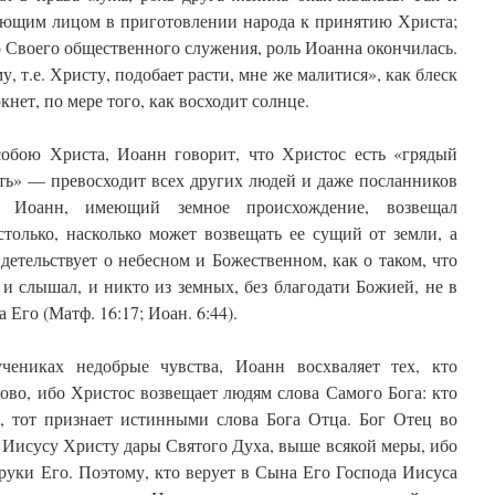
ующим лицом в приготовлении народа к принятию Христа;
о Своего общественного служения, роль Иоанна окончилась.
, т.е. Христу, подобает расти, мне же малитися», как блеск
нет, по мере того, как восходит солнце.
собою Христа, Иоанн говорит, что Христос есть «грядый
ть» — превосходит всех других людей и даже посланников
 Иоанн, имеющий земное происхождение, возвещал
только, насколько может возвещать ее сущий от земли, а
етельствует о небесном и Божественном, как о таком, что
и слышал, и никто из земных, без благодати Божией, не в
 Его (Матф. 16:17; Иоан. 6:44).
чениках недобрые чувства, Иоанн восхваляет тех, кто
ово, ибо Христос возвещает людям слова Самого Бога: кто
, тот признает истинными слова Бога Отца. Бог Отец во
Иисусу Христу дары Святого Духа, выше всякой меры, ибо
руки Его. Поэтому, кто верует в Сына Его Господа Иисуса