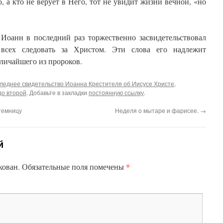
, а кто не верует в Него, тот не увидит жизни вечной, «но
 Иоанн в последний раз торжественно засвидетельствовал
 всех следовать за Христом. Эти слова его надлежит
еличайшего из пророков.
следнее свидетельство Иоанна Крестителя об Иисусе Христе
,
до второй
. Добавьте в закладки
постоянную ссылку
.
темницу
Неделя о мытаре и фарисее.
→
й
*
кован.
Обязательные поля помечены