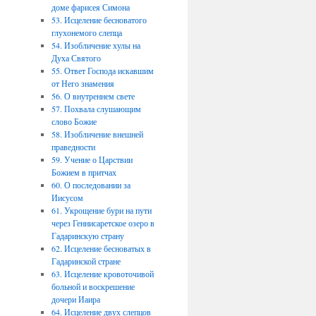
доме фарисея Симона
53. Исцеление бесноватого
глухонемого слепца
54. Изобличение хулы на
Духа Святого
55. Ответ Господа искавшим
от Него знамения
56. О внутреннем свете
57. Похвала слушающим
слово Божие
58. Изобличение внешней
праведности
59. Учение о Царствии
Божием в притчах
60. О последовании за
Иисусом
61. Укрощение бури на пути
через Геннисаретское озеро в
Гадаринскую страну
62. Исцеление бесноватых в
Гадаринской стране
63. Исцеление кровоточивой
больной и воскрешение
дочери Иаира
64. Исцеление двух слепцов