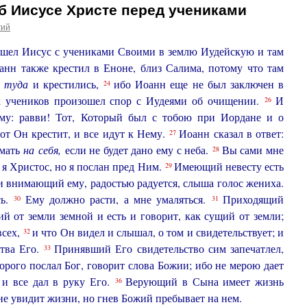
б Иисусе Христе перед учениками
гий
ишел Иисус с учениками Своими в землю Иудейскую и там
нн также крестил в Еноне, близ Салима, потому что там
и
туда
и крестились,
ибо Иоанн еще не был заключен в
24
х учеников произошел спор с Иудеями об очищении.
И
26
му: равви! Тот, Который был с тобою при Иордане и о
от Он крестит, и все идут к Нему.
Иоанн сказал в ответ:
27
имать
на
себя,
если не будет дано ему с неба.
Вы сами мне
28
не я Христос, но я послан пред Ним.
Имеющий невесту есть
29
и внимающий ему, радостью радуется, слыша голос жениха.
сь.
Ему должно расти, а мне умаляться.
Приходящий
30
31
й от земли земной и есть и говорит, как сущий от земли;
всех,
и что Он видел и слышал, о том и свидетельствует; и
32
ства Его.
Принявший Его свидетельство сим запечатлел,
33
орого послал Бог, говорит слова Божии; ибо не мерою дает
и все дал в руку Его.
Верующий в Сына имеет жизнь
36
е увидит жизни, но гнев Божий пребывает на нем.