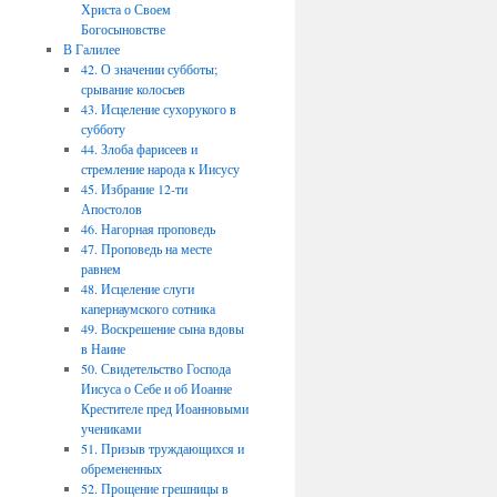
Христа о Своем
Богосыновстве
В Галилее
42. О значении субботы;
срывание колосьев
43. Исцеление сухорукого в
субботу
44. Злоба фарисеев и
стремление народа к Иисусу
45. Избрание 12-ти
Апостолов
46. Нагорная проповедь
47. Проповедь на месте
равнем
48. Исцеление слуги
капернаумского сотника
49. Воскрешение сына вдовы
в Наине
50. Свидетельство Господа
Иисуса о Себе и об Иоанне
Крестителе пред Иоанновыми
учениками
51. Призыв труждающихся и
обремененных
52. Прощение грешницы в