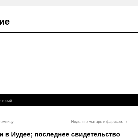
ие
кторий
темницу
Неделя о мытаре и фарисее.
→
ми в Иудее; последнее свидетельство