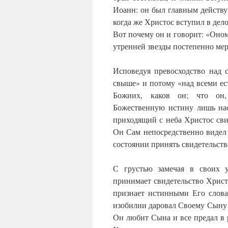
Иоанн: он был главным действ
когда же Христос вступил в дел
Вот почему он и говорит: «Оному
утренней звезды постепенно мерк
Исповедуя превосходство над 
свыше» и потому «над всеми ес
Божиих, каков он; что он,
Божественную истину лишь нас
приходящий с неба Христос свид
Он Сам непосредственно видел 
состоянии принять свидетельства
С грустью замечая в своих у
принимает свидетельство Христ
признает истинными Его слова
изобилии даровал Своему Сыну 
Он любит Сына и все предал в 