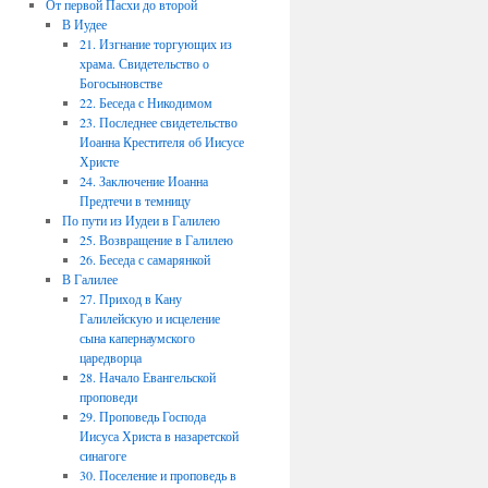
От первой Пасхи до второй
В Иудее
21. Изгнание торгующих из
храма. Свидетельство о
Богосыновстве
22. Беседа с Никодимом
23. Последнее свидетельство
Иоанна Крестителя об Иисусе
Христе
24. Заключение Иоанна
Предтечи в темницу
По пути из Иудеи в Галилею
25. Возвращение в Галилею
26. Беседа с самарянкой
В Галилее
27. Приход в Кану
Галилейскую и исцеление
сына капернаумского
царедворца
28. Начало Евангельской
проповеди
29. Проповедь Господа
Иисуса Христа в назаретской
синагоге
30. Поселение и проповедь в