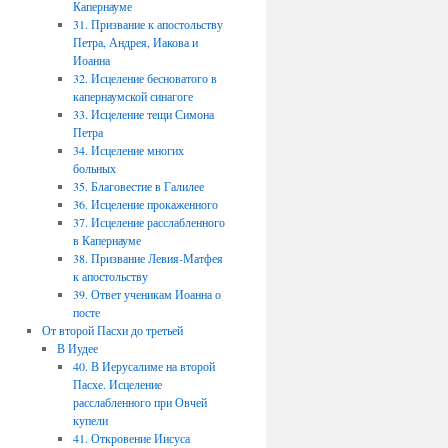
Капернауме
31. Призвание к апостольству
Петра, Андрея, Иакова и
Иоанна
32. Исцеление бесноватого в
капернаумской синагоге
33. Исцеление тещи Симона
Петра
34. Исцеление многих
больных
35. Благовестие в Галилее
36. Исцеление прокаженного
37. Исцеление расслабленного
в Капернауме
38. Призвание Левия-Матфея
к апостольству
39. Ответ ученикам Иоанна о
посте
От второй Пасхи до третьей
В Иудее
40. В Иерусалиме на второй
Пасхе. Исцеление
расслабленного при Овчей
купели
41. Откровение Иисуса