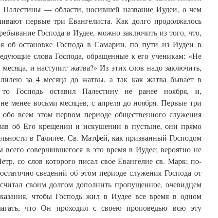
и Палестины — области, носившей название Иудеи, о чем
чивают первые три Евангелиста. Как долго продолжалось
ребывание Господа в Иудее, можно заключить из того, что,
ря об остановке Господа в Самарии, по пути из Иудеи в
ледующие слова Господа, обращенные к его ученикам: «Не
 месяца, и наступит жатва?» Из этих слов надо заключить,
алилею за 4 месяца до жатвы, а так как жатва бывает в
 то Господь оставил Палестину не ранее ноября, и,
не менее восьми месяцев, с апреля до ноября. Первые три
т обо всем этом первом периоде общественного служения
азав об Его крещении и искушении в пустыне, они прямо
ельности в Галилее. Св. Матфей, как призванный Господом
м всего совершившегося в это время в Иудее; вероятно не
етр, со слов которого писал свое Евангелие св. Марк; по-
остаточно сведений об этом периоде служения Господа от
 считал своим долгом дополнить пропущенное, очевидцем
казания, чтобы Господь жил в Иудее все время в одном
лагать, что Он проходил с своею проповедью всю эту