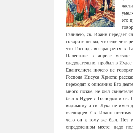
част
умал
это п
гово
Галилею, св. Иоанн передает с
говорите ли вы, что еще четыре
что Господь возвращается в Г
Палестине в апреле месяце,
следовательно, пробыл в Иудее 
Евангелиста ничего не говоря
Господа Иисуса Христа: расск
переходят к описанию Его деят
много позже, не был свидетеле
был в Иудее с Господом и св. П
видимому и св. Лука не имел д
очевидцев. Св. Иоанн поэтому
чего он к тому же был. Нет у
определенном месте: надо по