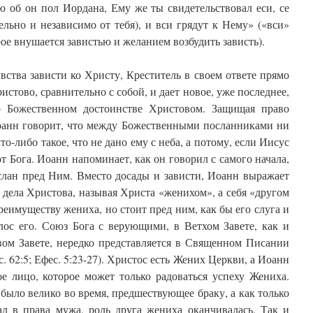
ю об он пол Иордана, Ему же ты свидетельствовал еси, се
ельно и независимо от тебя), и вси грядут к Нему» («вси»
ое внушается завистью и желанием возбудить зависть).
увства зависти ко Христу, Креститель в своем ответе прямо
стово, сравнительно с собой, и дает новое, уже последнее,
 о Божественном достоинстве Христовом. Защищая право
оанн говорит, что между Божественными посланниками ни
то-либо такое, что не дано ему с неба, а потому, если Иисус
 от Бога. Иоанн напоминает, как он говорил с самого начала,
ослан пред Ним. Вместо досады и зависти, Иоанн выражает
 дела Христова, называя Христа «женихом», а себя «другом
реимуществу жениха, но стоит пред ним, как бы его слуга и
лос его. Союз Бога с верующими, в Ветхом Завете, как и
вом Завете, нередко представляется в Священном Писании
с. 62:5; Ефес. 5:23-27). Христос есть Жених Церкви, а Иоанн
е лицо, которое может только радоваться успеху Жениха.
 было велико во время, предшествующее браку, а как только
ал в права мужа, роль друга жениха оканчивалась. Так и