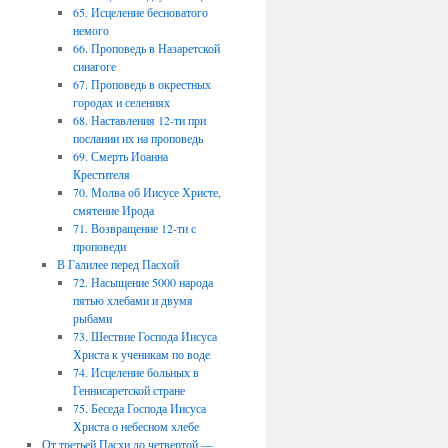
65. Исцеление бесноватого
немого
66. Проповедь в Назаретской
синагоге
67. Проповедь в окрестных
городах и селениях
68. Наставления 12-ти при
послании их на проповедь
69. Смерть Иоанна
Крестителя
70. Молва об Иисусе Христе,
смятение Ирода
71. Возвращение 12-ти с
проповеди
В Галилее перед Пасхой
72. Насыщение 5000 народа
пятью хлебами и двумя
рыбами
73. Шествие Господа Иисуса
Христа к ученикам по воде
74. Исцеление больных в
Геннисаретской стране
75. Беседа Господа Иисуса
Христа о небесном хлебе
От третьей Пасхи до четвертой —