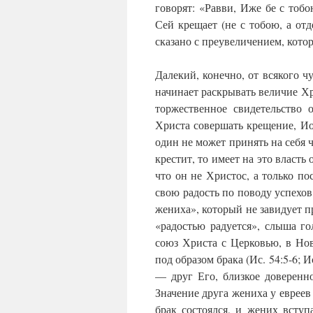
говорят: «Равви, Иже бе с тобо
Сей крещает (не с тобою, а отд
сказано с преувеличением, котор
Далекий, конечно, от всякого ч
начинает раскрывать величие Хри
торжественное свидетельство
Христа совершать крещение, И
один не может принять на себя ч
крестит, то имеет на это власть
что он не Христос, а только п
свою радость по поводу успехов
жениха», который не завидует п
«радостью радуется», слыша го
союз Христа с Церковью, в Но
под образом брака (Ис. 54:5-6; И
— друг Его, близкое доверенно
Значение друга жениха у евреев
брак состоялся, и жених вступ