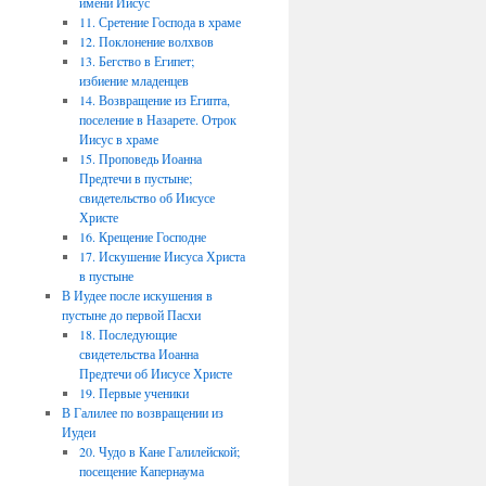
имени Иисус
11. Сретение Господа в храме
12. Поклонение волхвов
13. Бегство в Египет;
избиение младенцев
14. Возвращение из Египта,
поселение в Назарете. Отрок
Иисус в храме
15. Проповедь Иоанна
Предтечи в пустыне;
свидетельство об Иисусе
Христе
16. Крещение Господне
17. Искушение Иисуса Христа
в пустыне
В Иудее после искушения в
пустыне до первой Пасхи
18. Последующие
свидетельства Иоанна
Предтечи об Иисусе Христе
19. Первые ученики
В Галилее по возвращении из
Иудеи
20. Чудо в Кане Галилейской;
посещение Капернаума