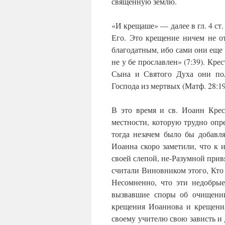
священную землю.
«И крещаше» — далее в гл. 4 ст.
Его. Это крещение ничем не о
благодатным, ибо сами они еще 
не у бе прославлен» (7:39). Кр
Сына и Святого Духа они пол
Господа из мертвых (Матф. 28:19
В это время и св. Иоанн Крес
местности, которую трудно опр
тогда незачем было бы добавл
Иоанна скоро заметили, что к 
своей слепой, не-Разумной привя
считали Виновником этого, Кто 
Несомненно, что эти недобрые
вызвавшие споры об очищении
крещения Иоаннова и крещения
своему учителю свою зависть и