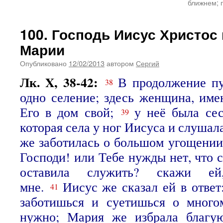
ближнем; 
100. Господь Иисус Христос
Марии
Опубликовано
12/02/2013
автором
Сергий
Лк. X, 38-42:
В продолжение п
38
одно селение; здесь женщина, им
Его в дом свой;
у неё была се
39
которая села у ног Иисуса и слушал
же заботилась о большом угощении 
Господи! или Тебе нужды нет, что 
оставила служить? скажи ей
мне.
Иисус же сказал ей в отве
41
заботишься и суетишься о мног
нужно; Мария же избрала благую