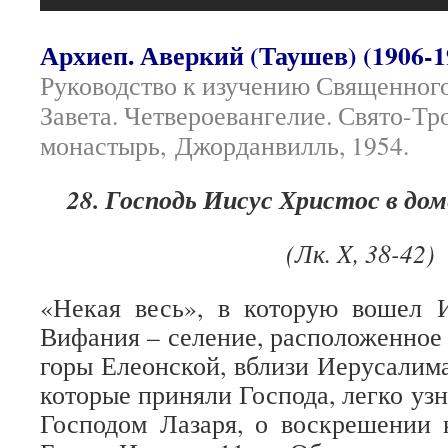
Архиеп. Аверкий (Таушев) (1906-1
Руководство к изучению Священног
Завета. Четвероевангелие. Свято-Т
монастырь, Джорданвилль, 1954.
28. Господь Иисус Христос в д
(Лк. X, 38-42)
«Некая весь», в которую вошел И
Вифания – селение, расположенное 
горы Елеонской, вблизи Иерусалим
которые приняли Господа, легко уз
Господом Лазаря, о воскрешении к