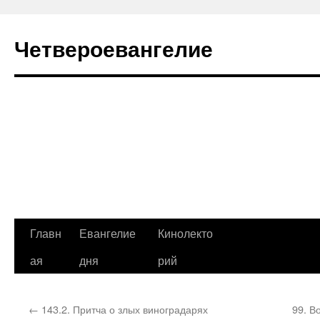
Четвероевангелие
Перейти
Главн
Евангелие
Кинолекто
к
ая
дня
рий
содержимому
←
143.2. Притча о злых виноградарях
99. В