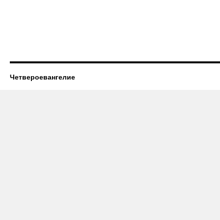
Четвероевангелие