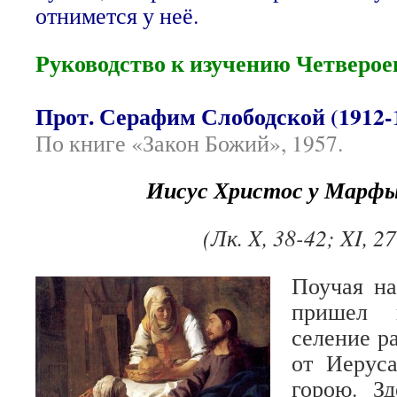
отнимется у неё.
Руководство к изучению Четверое
Прот. Серафим Слободской (1912-
По книге «Закон Божий», 1957.
Иисус Христос у Марфы
(Лк. X, 38-42; XI, 2
Поучая на
пришел 
селение р
от Иерус
горою. З