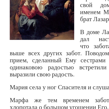
свой до
именем Ма
брат Лазар
В доме Ла
дал нас
что забо
выше всех других забот. Поводо
прием, сделанный Ему сестрами
одинаковою радостью встретили
выразили свою радость.
Мария села у ног Спасителя и слуша
Марфа же тем временем забот
хлопотала о большом угощении Его.